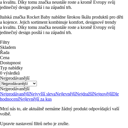
a kvalitu. Díky tomu značka neustále roste a kromě Evropy svůj
jedinečný design posílá i na západní trh.
Italská značka Rocket Baby nabídne širokou škálu produktů pro děti
a kojence. Jejich sortiment kombinuje komfort, designové trendy
a kvalitu. Díky tomu značka neustále roste a kromě Evropy svůj
jedinečný design posílá i na západní trh.
Filtry
Skladem
Řada
Cena
Dostupnost
Typ nabídky
0 výsledků
Nejprodávanější
Nejprodávanější
Nejprodávanější
Nejvyšší sleva
Nejlevnější
Nejdražší
Nejnovější
Dle
hodnocení
Nejlevnější za kus
Mrzí nás to, ale aktuálně nemáme žádný produkt odpovídající vaší
volbě.
Upravte nastavení filtrů nebo je zrušte.