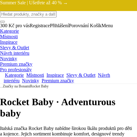
Summer Sale |
Ušetřete až 40 % →
300 Kč pro vás
Registrace
Přihlášení
Porovnání
Košík
Menu
Kategorie
Místnosti
Inspirace
Slevy & Outlet
Návrh interiéru
Novinky
Premium značky
Pro profesionály
Kategorie
Místnosti
Inspirace
Slevy & Outlet
Návrh
interiéru
Novinky
Premium značky
...
Značky na Bonami
Rocket Baby
Rocket Baby · Adventurous
baby
Italská značka Rocket Baby nabídne širokou škálu produktů pro děti
a kojence. Jejich sortiment kombinuje komfort, designové trendy