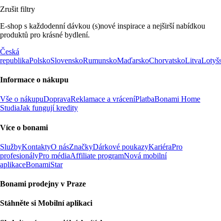
Zrušit filtry
E-shop s každodenní dávkou (s)nové inspirace a nejširší nabídkou
produktů pro krásné bydlení.
Česká
republika
Polsko
Slovensko
Rumunsko
Maďarsko
Chorvatsko
Litva
Lotyš
Informace o nákupu
Vše o nákupu
Doprava
Reklamace a vrácení
Platba
Bonami Home
Studia
Jak fungují kredity
Více o bonami
Služby
Kontakty
O nás
Značky
Dárkové poukazy
Kariéra
Pro
profesionály
Pro média
Affiliate program
Nová mobilní
aplikace
BonamiStar
Bonami prodejny v Praze
Stáhněte si Mobilní aplikaci