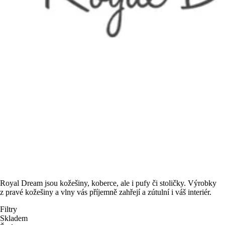
Royal Dream jsou kožešiny, koberce, ale i pufy či stoličky. Výrobky
z pravé kožešiny a vlny vás příjemně zahřejí a zútulní i váš interiér.
Filtry
Skladem