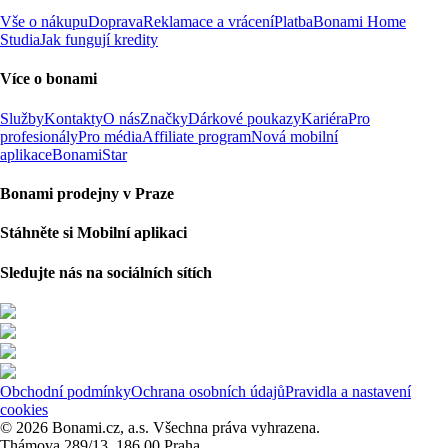
Vše o nákupu
Doprava
Reklamace a vrácení
Platba
Bonami Home
Studia
Jak fungují kredity
Více o bonami
Služby
Kontakty
O nás
Značky
Dárkové poukazy
Kariéra
Pro
profesionály
Pro média
Affiliate program
Nová mobilní
aplikace
BonamiStar
Bonami prodejny v Praze
Stáhněte si Mobilní aplikaci
Sledujte nás na sociálních sítích
Obchodní podmínky
Ochrana osobních údajů
Pravidla a nastavení
cookies
© 2026 Bonami.cz, a.s. Všechna práva vyhrazena.
Thámova 289/13, 186 00 Praha