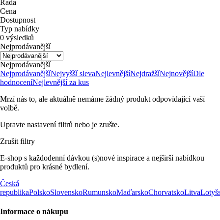
Řada
Cena
Dostupnost
Typ nabídky
0 výsledků
Nejprodávanější
Nejprodávanější
Nejprodávanější
Nejvyšší sleva
Nejlevnější
Nejdražší
Nejnovější
Dle
hodnocení
Nejlevnější za kus
Mrzí nás to, ale aktuálně nemáme žádný produkt odpovídající vaší
volbě.
Upravte nastavení filtrů nebo je zrušte.
Zrušit filtry
E-shop s každodenní dávkou (s)nové inspirace a nejširší nabídkou
produktů pro krásné bydlení.
Česká
republika
Polsko
Slovensko
Rumunsko
Maďarsko
Chorvatsko
Litva
Lotyš
Informace o nákupu