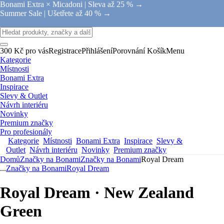
Bonami Extra × Micadoni |
Sleva až 25 % →
Summer Sale |
Ušetřete až 40 % →
300 Kč pro vás
Registrace
Přihlášení
Porovnání
Košík
Menu
Kategorie
Místnosti
Bonami Extra
Inspirace
Slevy & Outlet
Návrh interiéru
Novinky
Premium značky
Pro profesionály
Kategorie
Místnosti
Bonami Extra
Inspirace
Slevy &
Outlet
Návrh interiéru
Novinky
Premium značky
Domů
Značky na Bonami
Značky na Bonami
Royal Dream
...
Značky na Bonami
Royal Dream
Royal Dream · New Zealand
Green