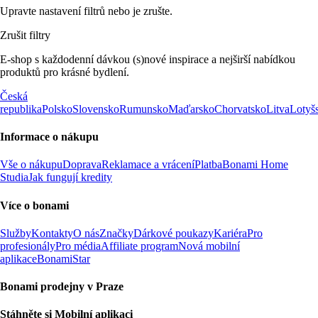
Upravte nastavení filtrů nebo je zrušte.
Zrušit filtry
E-shop s každodenní dávkou (s)nové inspirace a nejširší nabídkou
produktů pro krásné bydlení.
Česká
republika
Polsko
Slovensko
Rumunsko
Maďarsko
Chorvatsko
Litva
Lotyš
Informace o nákupu
Vše o nákupu
Doprava
Reklamace a vrácení
Platba
Bonami Home
Studia
Jak fungují kredity
Více o bonami
Služby
Kontakty
O nás
Značky
Dárkové poukazy
Kariéra
Pro
profesionály
Pro média
Affiliate program
Nová mobilní
aplikace
BonamiStar
Bonami prodejny v Praze
Stáhněte si Mobilní aplikaci