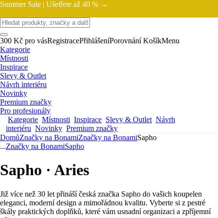
Summer Sale |
Ušetřete až 40 % →
300 Kč pro vás
Registrace
Přihlášení
Porovnání
Košík
Menu
Kategorie
Místnosti
Inspirace
Slevy & Outlet
Návrh interiéru
Novinky
Premium značky
Pro profesionály
Kategorie
Místnosti
Inspirace
Slevy & Outlet
Návrh
interiéru
Novinky
Premium značky
Domů
Značky na Bonami
Značky na Bonami
Sapho
...
Značky na Bonami
Sapho
Sapho · Aries
Již více než 30 let přináší česká značka Sapho do vašich koupelen
eleganci, moderní design a mimořádnou kvalitu. Vyberte si z pestré
škály praktických doplňků, které vám usnadní organizaci a zpříjemní