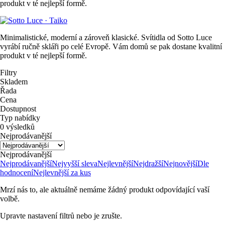
produkt v té nejlepší formě.
Minimalistické, moderní a zároveň klasické. Svítidla od Sotto Luce
vyrábí ručně skláři po celé Evropě. Vám domů se pak dostane kvalitní
produkt v té nejlepší formě.
Filtry
Skladem
Řada
Cena
Dostupnost
Typ nabídky
0 výsledků
Nejprodávanější
Nejprodávanější
Nejprodávanější
Nejvyšší sleva
Nejlevnější
Nejdražší
Nejnovější
Dle
hodnocení
Nejlevnější za kus
Mrzí nás to, ale aktuálně nemáme žádný produkt odpovídající vaší
volbě.
Upravte nastavení filtrů nebo je zrušte.