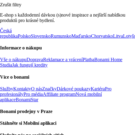
Zrušit filtry
E-shop s každodenní dávkou (s)nové inspirace a nejširší nabídkou
produktů pro krásné bydlení.
Česká
republika
Polsko
Slovensko
Rumunsko
Maďarsko
Chorvatsko
Litva
Lotyš
Informace o nákupu
Vše o nákupu
Doprava
Reklamace a vrácení
Platba
Bonami Home
Studia
Jak fungují kredity
Více o bonami
Služby
Kontakty
O nás
Značky
Dárkové poukazy
Kariéra
Pro
profesionály
Pro média
Affiliate program
Nová mobilní
aplikace
BonamiStar
Bonami prodejny v Praze
Stáhněte si Mobilní aplikaci