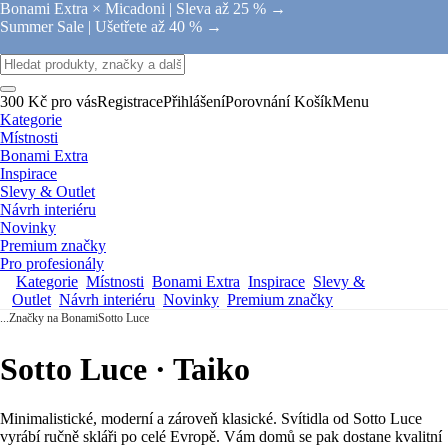
Bonami Extra × Micadoni |
Sleva až 25 % →
Summer Sale |
Ušetřete až 40 % →
300 Kč pro vás
Registrace
Přihlášení
Porovnání
Košík
Menu
Kategorie
Místnosti
Bonami Extra
Inspirace
Slevy & Outlet
Návrh interiéru
Novinky
Premium značky
Pro profesionály
Kategorie
Místnosti
Bonami Extra
Inspirace
Slevy &
Outlet
Návrh interiéru
Novinky
Premium značky
...
Značky na Bonami
Sotto Luce
Sotto Luce · Taiko
Minimalistické, moderní a zároveň klasické. Svítidla od Sotto Luce
vyrábí ručně skláři po celé Evropě. Vám domů se pak dostane kvalitní