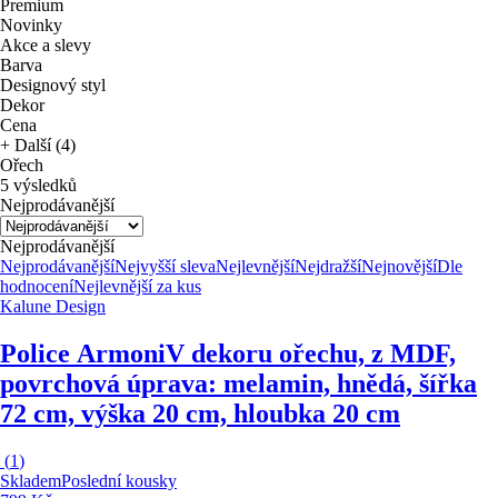
Premium
Novinky
Akce a slevy
Barva
Designový styl
Dekor
Cena
+ Další (4)
Ořech
5 výsledků
Nejprodávanější
Nejprodávanější
Nejprodávanější
Nejvyšší sleva
Nejlevnější
Nejdražší
Nejnovější
Dle
hodnocení
Nejlevnější za kus
Kalune Design
Police Armoni
V dekoru ořechu, z MDF,
povrchová úprava: melamin, hnědá, šířka
72 cm, výška 20 cm, hloubka 20 cm
(
1
)
Skladem
Poslední kousky