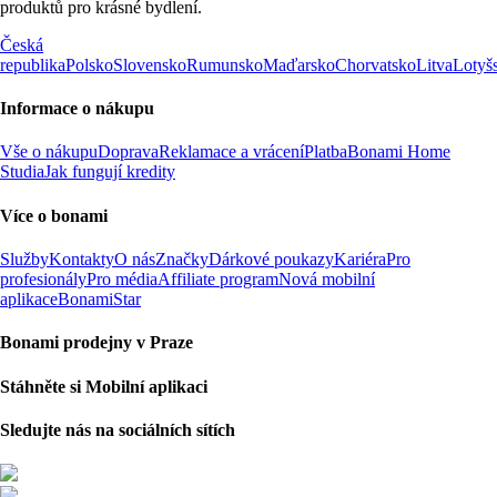
produktů pro krásné bydlení.
Česká
republika
Polsko
Slovensko
Rumunsko
Maďarsko
Chorvatsko
Litva
Lotyš
Informace o nákupu
Vše o nákupu
Doprava
Reklamace a vrácení
Platba
Bonami Home
Studia
Jak fungují kredity
Více o bonami
Služby
Kontakty
O nás
Značky
Dárkové poukazy
Kariéra
Pro
profesionály
Pro média
Affiliate program
Nová mobilní
aplikace
BonamiStar
Bonami prodejny v Praze
Stáhněte si Mobilní aplikaci
Sledujte nás na sociálních sítích