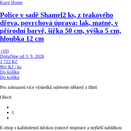
Kave Home
Police v sadě Shamel
2 ks, z teakového
dřeva, povrchová úprava: lak, matné, v
přírodní barvě, šířka 50 cm, výška 5 cm,
hloubka 12 cm
(
10
)
Doručíme od 3. 9. 2026
1 722 Kč
861 Kč / ks
Do košíku
Do košíku
Pro zobrazení více výsledků odeberte některý z filtrů
Ořech
1
E-shop s každodenní dávkou (s)nové inspirace a nejširší nabídkou