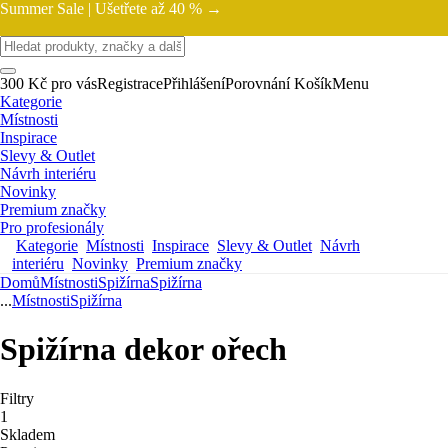
Summer Sale |
Ušetřete až 40 % →
300 Kč pro vás
Registrace
Přihlášení
Porovnání
Košík
Menu
Kategorie
Místnosti
Inspirace
Slevy & Outlet
Návrh interiéru
Novinky
Premium značky
Pro profesionály
Kategorie
Místnosti
Inspirace
Slevy & Outlet
Návrh
interiéru
Novinky
Premium značky
Domů
Místnosti
Spižírna
Spižírna
...
Místnosti
Spižírna
Spižírna dekor ořech
Filtry
1
Skladem