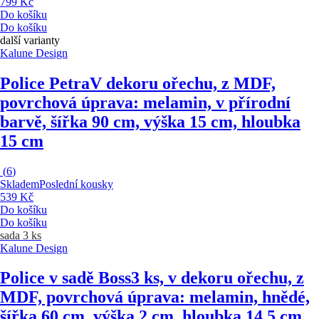
799 Kč
Do košíku
Do košíku
další varianty
Kalune Design
Police Petra
V dekoru ořechu, z MDF,
povrchová úprava: melamin, v přírodní
barvě, šířka 90 cm, výška 15 cm, hloubka
15 cm
(
6
)
Skladem
Poslední kousky
539 Kč
Do košíku
Do košíku
sada 3 ks
Kalune Design
Police v sadě Boss
3 ks, v dekoru ořechu, z
MDF, povrchová úprava: melamin, hnědé,
šířka 60 cm, výška 2 cm, hloubka 14,5 cm