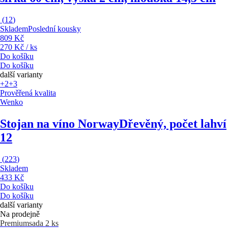
(
12
)
Skladem
Poslední kousky
809 Kč
270 Kč / ks
Do košíku
Do košíku
další varianty
+2
+3
Prověřená kvalita
Wenko
Stojan na víno Norway
Dřevěný, počet lahví
12
(
223
)
Skladem
433 Kč
Do košíku
Do košíku
další varianty
Na prodejně
Premium
sada 2 ks