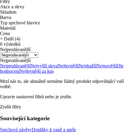
Filtry
Akce a slevy
Skladem
Barva
Typ sprchové hlavice
Materiál
Cena
+ Další (4)
0 výsledků
Nejprodávanější
Nejprodávanější
Nejprodávanější
Nejvyšší sleva
Nejlevnější
Nejdražší
Nejnovější
Dle
hodnocení
Nejlevnější za kus
Mrzí nás to, ale aktuálně nemáme žádný produkt odpovídající vaší
volbě.
Upravte nastavení filtrů nebo je zrušte.
Zrušit filtry
Související kategorie
Sprchové závěsy
Doplňky k vaně a sprše