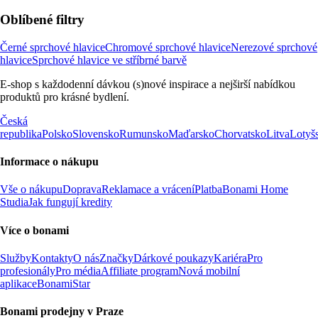
Oblíbené filtry
Černé sprchové hlavice
Chromové sprchové hlavice
Nerezové sprchové
hlavice
Sprchové hlavice ve stříbrné barvě
E-shop s každodenní dávkou (s)nové inspirace a nejširší nabídkou
produktů pro krásné bydlení.
Česká
republika
Polsko
Slovensko
Rumunsko
Maďarsko
Chorvatsko
Litva
Lotyš
Informace o nákupu
Vše o nákupu
Doprava
Reklamace a vrácení
Platba
Bonami Home
Studia
Jak fungují kredity
Více o bonami
Služby
Kontakty
O nás
Značky
Dárkové poukazy
Kariéra
Pro
profesionály
Pro média
Affiliate program
Nová mobilní
aplikace
BonamiStar
Bonami prodejny v Praze