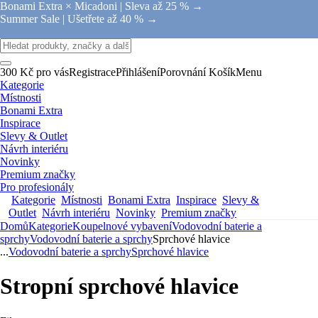
Bonami Extra × Micadoni |
Sleva až 25 % →
Summer Sale |
Ušetřete až 40 % →
300 Kč pro vás
Registrace
Přihlášení
Porovnání
Košík
Menu
Kategorie
Místnosti
Bonami Extra
Inspirace
Slevy & Outlet
Návrh interiéru
Novinky
Premium značky
Pro profesionály
Kategorie
Místnosti
Bonami Extra
Inspirace
Slevy &
Outlet
Návrh interiéru
Novinky
Premium značky
Domů
Kategorie
Koupelnové vybavení
Vodovodní baterie a
sprchy
Vodovodní baterie a sprchy
Sprchové hlavice
...
Vodovodní baterie a sprchy
Sprchové hlavice
Stropní sprchové hlavice