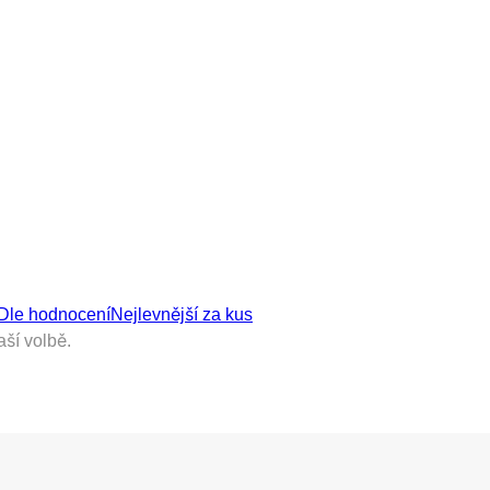
Dle hodnocení
Nejlevnější za kus
ší volbě.