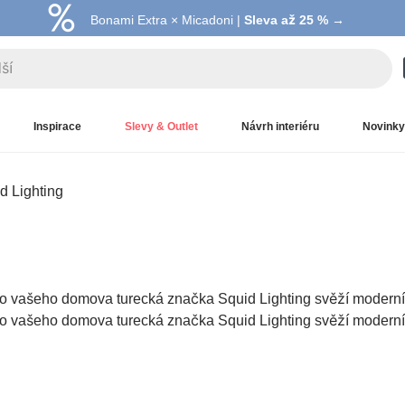
Bonami Extra × Micadoni |
Summer Sale |
Ušetřete až 40 % →
Sleva až 25 % →
Inspirace
Slevy & Outlet
Návrh interiéru
Novinky
d Lighting
 do vašeho domova turecká značka Squid Lighting svěží moderní
 do vašeho domova turecká značka Squid Lighting svěží moderní