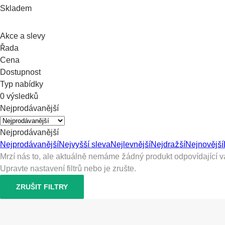
Skladem
Akce a slevy
Řada
Cena
Dostupnost
Typ nabídky
0 výsledků
Nejprodávanější
Nejprodávanější
Nejprodávanější
Nejvyšší sleva
Nejlevnější
Nejdražší
Nejnovější
Mrzí nás to, ale aktuálně nemáme žádný produkt odpovídající va
Upravte nastavení filtrů nebo je zrušte.
ZRUŠIT FILTRY