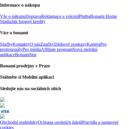
Informace o nákupu
Vše o nákupu
Doprava
Reklamace a vrácení
Platba
Bonami Home
Studia
Jak fungují kredity
Více o bonami
Služby
Kontakty
O nás
Značky
Dárkové poukazy
Kariéra
Pro
profesionály
Pro média
Affiliate program
Nová mobilní
aplikace
BonamiStar
Bonami prodejny v Praze
Stáhněte si Mobilní aplikaci
Sledujte nás na sociálních sítích
Obchodní podmínky
Ochrana osobních údajů
Pravidla a nastavení
cookies