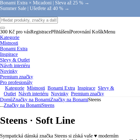
Bonami Extra × Micadoni |
Sleva až 25 % →
Summer Sale |
Ušetřete až 40 % →
300 Kč pro vás
Registrace
Přihlášení
Porovnání
Košík
Menu
Kategorie
Místnosti
Bonami Extra
Inspirace
Slevy & Outlet
Návrh interiéru
Novinky
Premium značky
Pro profesionály
Kategorie
Místnosti
Bonami Extra
Inspirace
Slevy &
Outlet
Návrh interiéru
Novinky
Premium značky
Domů
Značky na Bonami
Značky na Bonami
Steens
...
Značky na Bonami
Steens
Steens · Soft Line
Sympatická dánská značka Steens si získá vaše ♥ moderním