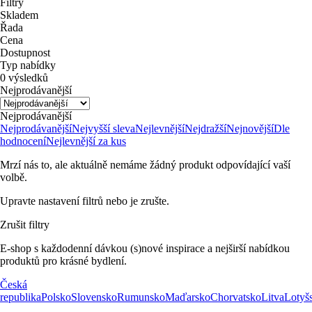
Filtry
Skladem
Řada
Cena
Dostupnost
Typ nabídky
0 výsledků
Nejprodávanější
Nejprodávanější
Nejprodávanější
Nejvyšší sleva
Nejlevnější
Nejdražší
Nejnovější
Dle
hodnocení
Nejlevnější za kus
Mrzí nás to, ale aktuálně nemáme žádný produkt odpovídající vaší
volbě.
Upravte nastavení filtrů nebo je zrušte.
Zrušit filtry
E-shop s každodenní dávkou (s)nové inspirace a nejširší nabídkou
produktů pro krásné bydlení.
Česká
republika
Polsko
Slovensko
Rumunsko
Maďarsko
Chorvatsko
Litva
Lotyš