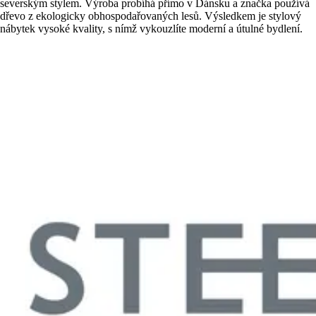
severským stylem. Výroba probíhá přímo v Dánsku a značka používá
dřevo z ekologicky obhospodařovaných lesů. Výsledkem je stylový
nábytek vysoké kvality, s nímž vykouzlíte moderní a útulné bydlení.