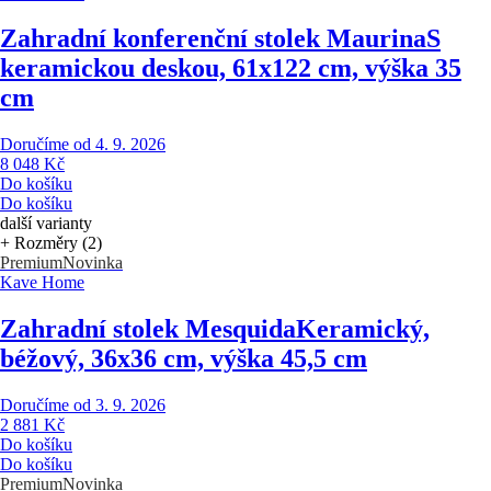
Zahradní konferenční stolek Maurina
S
keramickou deskou, 61x122 cm, výška 35
cm
Doručíme od 4. 9. 2026
8 048 Kč
Do košíku
Do košíku
další varianty
+ Rozměry (2)
Premium
Novinka
Kave Home
Zahradní stolek Mesquida
Keramický,
béžový, 36x36 cm, výška 45,5 cm
Doručíme od 3. 9. 2026
2 881 Kč
Do košíku
Do košíku
Premium
Novinka