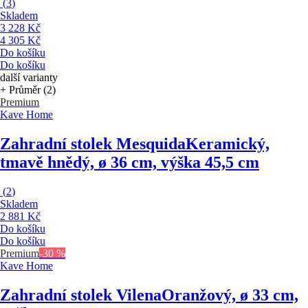
(
3
)
Skladem
3 228 Kč
4 305 Kč
Do košíku
Do košíku
další varianty
+ Průměr (2)
Premium
Kave Home
Zahradní stolek Mesquida
Keramický,
tmavě hnědý, ø 36 cm, výška 45,5 cm
(
2
)
Skladem
2 881 Kč
Do košíku
Do košíku
Premium
-30 %
Kave Home
Zahradní stolek Vilena
Oranžový, ø 33 cm,