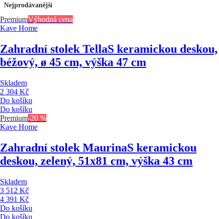
Nejprodávanější
Premium
Výhodná cena
Kave Home
Zahradní stolek Tella
S keramickou deskou,
béžový, ø 45 cm, výška 47 cm
Skladem
2 304 Kč
Do košíku
Do košíku
Premium
-20 %
Kave Home
Zahradní stolek Maurina
S keramickou
deskou, zelený, 51x81 cm, výška 43 cm
Skladem
3 512 Kč
4 391 Kč
Do košíku
Do košíku