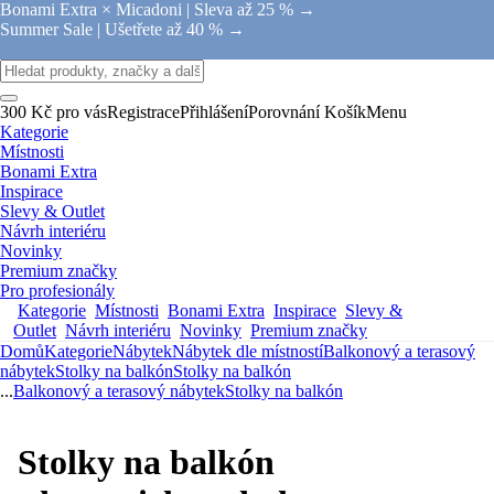
Bonami Extra × Micadoni |
Sleva až 25 % →
Summer Sale |
Ušetřete až 40 % →
300 Kč pro vás
Registrace
Přihlášení
Porovnání
Košík
Menu
Kategorie
Místnosti
Bonami Extra
Inspirace
Slevy & Outlet
Návrh interiéru
Novinky
Premium značky
Pro profesionály
Kategorie
Místnosti
Bonami Extra
Inspirace
Slevy &
Outlet
Návrh interiéru
Novinky
Premium značky
Domů
Kategorie
Nábytek
Nábytek dle místností
Balkonový a terasový
nábytek
Stolky na balkón
Stolky na balkón
...
Balkonový a terasový nábytek
Stolky na balkón
Stolky na balkón