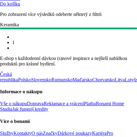
Do košíku
Pro zobrazení více výsledků odeberte některý z filtrů
Keramika
1
E-shop s každodenní dávkou (s)nové inspirace a nejširší nabídkou
produktů pro krásné bydlení.
Česká
republika
Polsko
Slovensko
Rumunsko
Maďarsko
Chorvatsko
Litva
Lotyš
Informace o nákupu
Vše o nákupu
Doprava
Reklamace a vrácení
Platba
Bonami Home
Studia
Jak fungují kredity
Více o bonami
Služby
Kontakty
O nás
Značky
Dárkové poukazy
Kariéra
Pro