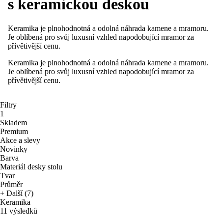
s keramickou deskou
Keramika je plnohodnotná a odolná náhrada kamene a mramoru.
Je oblíbená pro svůj luxusní vzhled napodobující mramor za
přívětivější cenu.
Keramika je plnohodnotná a odolná náhrada kamene a mramoru.
Je oblíbená pro svůj luxusní vzhled napodobující mramor za
přívětivější cenu.
Filtry
1
Skladem
Premium
Akce a slevy
Novinky
Barva
Materiál desky stolu
Tvar
Průměr
+ Další (7)
Keramika
11 výsledků