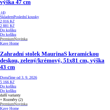
výška 47 cm
(
4
)
Skladem
Poslední kousky
2 016 Kč
2 881 Kč
Do košíku
Do košíku
Premium
Novinka
Kave Home
Zahradní stolek Maurina
S keramickou
deskou, zelený/krémový, 51x81 cm, výška
43 cm
Doručíme od 3. 9. 2026
5 166 Kč
Do košíku
Do košíku
další varianty
+ Rozměry (2)
Premium
Novinka
Kave Home