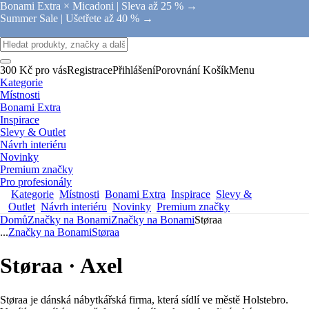
Bonami Extra × Micadoni |
Sleva až 25 % →
Summer Sale |
Ušetřete až 40 % →
300 Kč pro vás
Registrace
Přihlášení
Porovnání
Košík
Menu
Kategorie
Místnosti
Bonami Extra
Inspirace
Slevy & Outlet
Návrh interiéru
Novinky
Premium značky
Pro profesionály
Kategorie
Místnosti
Bonami Extra
Inspirace
Slevy &
Outlet
Návrh interiéru
Novinky
Premium značky
Domů
Značky na Bonami
Značky na Bonami
Støraa
...
Značky na Bonami
Støraa
Støraa · Axel
Støraa je dánská nábytkářská firma, která sídlí ve městě Holstebro.