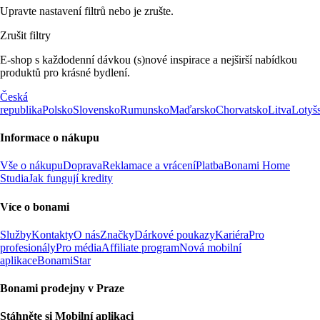
Upravte nastavení filtrů nebo je zrušte.
Zrušit filtry
E-shop s každodenní dávkou (s)nové inspirace a nejširší nabídkou
produktů pro krásné bydlení.
Česká
republika
Polsko
Slovensko
Rumunsko
Maďarsko
Chorvatsko
Litva
Lotyš
Informace o nákupu
Vše o nákupu
Doprava
Reklamace a vrácení
Platba
Bonami Home
Studia
Jak fungují kredity
Více o bonami
Služby
Kontakty
O nás
Značky
Dárkové poukazy
Kariéra
Pro
profesionály
Pro média
Affiliate program
Nová mobilní
aplikace
BonamiStar
Bonami prodejny v Praze
Stáhněte si Mobilní aplikaci