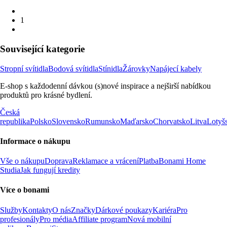
1
Související kategorie
Stropní svítidla
Bodová svítidla
Stínidla
Žárovky
Napájecí kabely
E-shop s každodenní dávkou (s)nové inspirace a nejširší nabídkou
produktů pro krásné bydlení.
Česká
republika
Polsko
Slovensko
Rumunsko
Maďarsko
Chorvatsko
Litva
Lotyš
Informace o nákupu
Vše o nákupu
Doprava
Reklamace a vrácení
Platba
Bonami Home
Studia
Jak fungují kredity
Více o bonami
Služby
Kontakty
O nás
Značky
Dárkové poukazy
Kariéra
Pro
profesionály
Pro média
Affiliate program
Nová mobilní