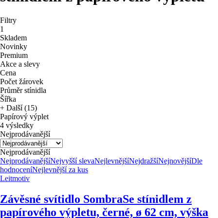
Filtry
1
Skladem
Novinky
Premium
Akce a slevy
Cena
Počet žárovek
Průměr stínidla
Šířka
+ Další (15)
Papírový výplet
4 výsledky
Nejprodávanější
Nejprodávanější
Nejprodávanější
Nejvyšší sleva
Nejlevnější
Nejdražší
Nejnovější
Dle
hodnocení
Nejlevnější za kus
Leitmotiv
Závěsné svítidlo Sombra
Se stínidlem z
papírového výpletu, černé, ø 62 cm, výška