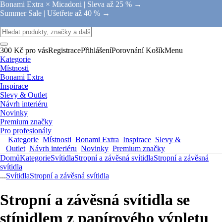
Bonami Extra × Micadoni |
Sleva až 25 % →
Summer Sale |
Ušetřete až 40 % →
300 Kč pro vás
Registrace
Přihlášení
Porovnání
Košík
Menu
Kategorie
Místnosti
Bonami Extra
Inspirace
Slevy & Outlet
Návrh interiéru
Novinky
Premium značky
Pro profesionály
Kategorie
Místnosti
Bonami Extra
Inspirace
Slevy &
Outlet
Návrh interiéru
Novinky
Premium značky
Domů
Kategorie
Svítidla
Stropní a závěsná svítidla
Stropní a závěsná
svítidla
...
Svítidla
Stropní a závěsná svítidla
Stropní a závěsná svítidla se
stínidlem z papírového výpletu