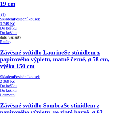
19 cm
(
1
)
Skladem
Poslední kousek
3 749 Kč
Do košíku
Do košíku
další varianty
Reality
Závěsné svítidlo Laurine
Se stínidlem z
papírového výpletu, matně černé, ø 58 cm,
výška 150 cm
Skladem
Poslední kousek
2 369 Kč
Do košíku
Do košíku
Leitmotiv
Závěsné svítidlo Sombra
Se stínidlem z
papírového výpletu, ve zlaté barvě, ø 62