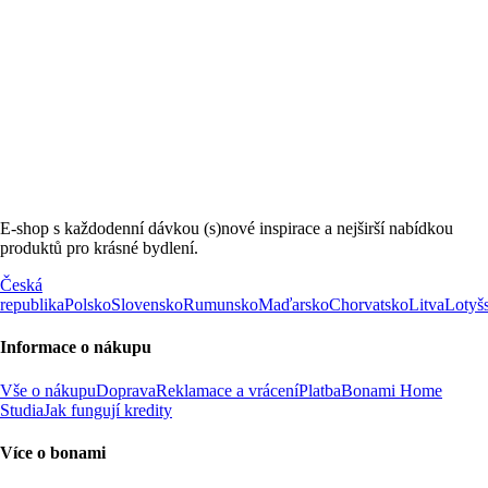
E-shop s každodenní dávkou (s)nové inspirace a nejširší nabídkou
produktů pro krásné bydlení.
Česká
republika
Polsko
Slovensko
Rumunsko
Maďarsko
Chorvatsko
Litva
Lotyš
Informace o nákupu
Vše o nákupu
Doprava
Reklamace a vrácení
Platba
Bonami Home
Studia
Jak fungují kredity
Více o bonami