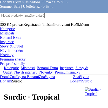
Bonami Extra × Micadoni |
Sleva až 25 % →
Summer Sale |
Ušetřete až 40 % →
300 Kč pro vás
Registrace
Přihlášení
Porovnání
Košík
Menu
Kategorie
Místnosti
Bonami Extra
Inspirace
Slevy & Outlet
Návrh interiéru
Novinky
Premium značky
Pro profesionály
Kategorie
Místnosti
Bonami Extra
Inspirace
Slevy &
Outlet
Návrh interiéru
Novinky
Premium značky
Domů
Značky na Bonami
Značky na
...
Značky na
Bonami
Surdic
Bonami
Surdic
Surdic · Tropical