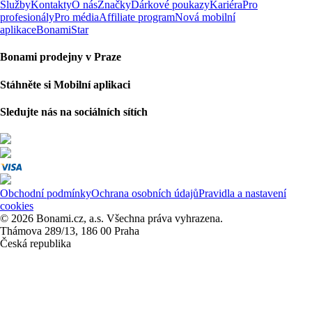
Služby
Kontakty
O nás
Značky
Dárkové poukazy
Kariéra
Pro
profesionály
Pro média
Affiliate program
Nová mobilní
aplikace
BonamiStar
Bonami prodejny v Praze
Stáhněte si Mobilní aplikaci
Sledujte nás na sociálních sítích
Obchodní podmínky
Ochrana osobních údajů
Pravidla a nastavení
cookies
© 2026 Bonami.cz, a.s. Všechna práva vyhrazena.
Thámova 289/13, 186 00 Praha
Česká republika