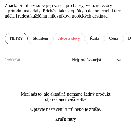
Značka Surdic v sobě pojí vášeň pro barvy, výrazné vzory
a přírodní materiály. Přichází tak s doplňky a dekoracemi, které
udělají radost každému milovníkovi tropických destinací.
Skladem
Akce a slevy
Řada
Cena
D
FILTRY
Nejprodávanější
0 výsledků
Mrzí nás to, ale aktuálně nemáme žádný produkt
odpovídající vaší volbě.
Upravte nastavení filtrů nebo je zrušte.
Zrušit filtry