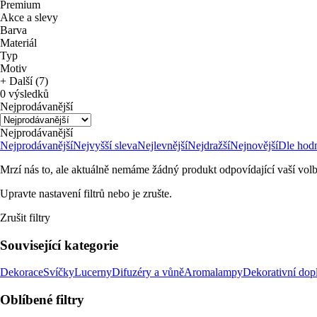
Premium
Akce a slevy
Barva
Materiál
Typ
Motiv
+ Další (7)
0 výsledků
Nejprodávanější
Nejprodávanější
Nejprodávanější
Nejvyšší sleva
Nejlevnější
Nejdražší
Nejnovější
Dle hod
Mrzí nás to, ale aktuálně nemáme žádný produkt odpovídající vaší volb
Upravte nastavení filtrů nebo je zrušte.
Zrušit filtry
Související kategorie
Dekorace
Svíčky
Lucerny
Difuzéry a vůně
Aromalampy
Dekorativní dop
Oblíbené filtry