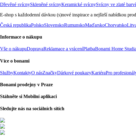
Dřevěné svícny
Skleněné svícny
Keramické svícny
Svícny ve zlaté barv
E-shop s každodenní dávkou (s)nové inspirace a nejširší nabídkou prod
Česká republika
Polsko
Slovensko
Rumunsko
Maďarsko
Chorvatsko
Litv
Informace o nákupu
Vše o nákupu
Doprava
Reklamace a vrácení
Platba
Bonami Home Studi
Více o bonami
Služby
Kontakty
O nás
Značky
Dárkové poukazy
Kariéra
Pro profesionál
Bonami prodejny v Praze
Stáhněte si Mobilní aplikaci
Sledujte nás na sociálních sítích