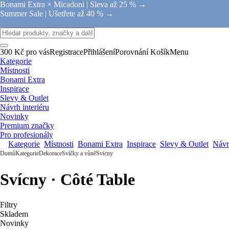
Bonami Extra × Micadoni |
Sleva až 25 % →
Summer Sale |
Ušetřete až 40 % →
300 Kč pro vás
Registrace
Přihlášení
Porovnání
Košík
Menu
Kategorie
Místnosti
Bonami Extra
Inspirace
Slevy & Outlet
Návrh interiéru
Novinky
Premium značky
Pro profesionály
Kategorie
Místnosti
Bonami Extra
Inspirace
Slevy & Outlet
Návrh
Domů
Kategorie
Dekorace
Svíčky a vůně
Svícny
Svícny · Côté Table
Filtry
Skladem
Novinky