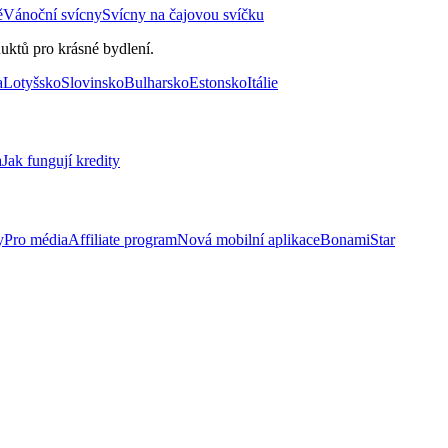
ě
Vánoční svícny
Svícny na čajovou svíčku
uktů pro krásné bydlení.
a
Lotyšsko
Slovinsko
Bulharsko
Estonsko
Itálie
a
Jak fungují kredity
y
Pro média
Affiliate program
Nová mobilní aplikace
BonamiStar