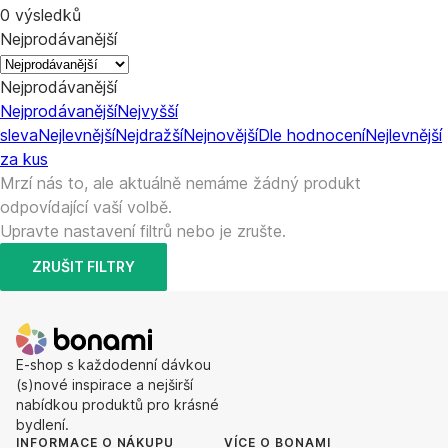
0 výsledků
Nejprodávanější
Nejprodávanější
Nejprodávanější
Nejvyšší
sleva
Nejlevnější
Nejdražší
Nejnovější
Dle hodnocení
Nejlevnější
za kus
Mrzí nás to, ale aktuálně nemáme žádný produkt
odpovídající vaší volbě.
Upravte nastavení filtrů nebo je zrušte.
ZRUŠIT FILTRY
E-shop s každodenní dávkou
(s)nové inspirace a nejširší
nabídkou produktů pro krásné
bydlení.
INFORMACE O NÁKUPU
VÍCE O BONAMI