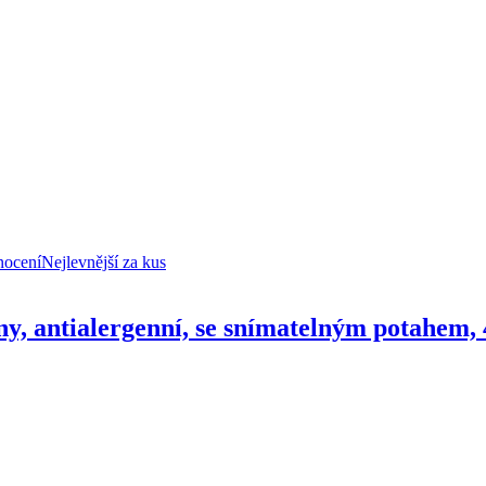
nocení
Nejlevnější za kus
ny, antialergenní, se snímatelným potahem,