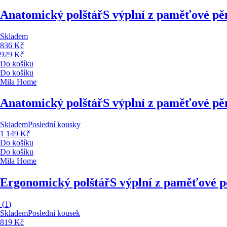
Anatomický polštář
S výplní z paměťové pě
Skladem
836 Kč
929 Kč
Do košíku
Do košíku
Mila Home
Anatomický polštář
S výplní z paměťové pě
Skladem
Poslední kousky
1 149 Kč
Do košíku
Do košíku
Mila Home
Ergonomický polštář
S výplní z paměťové p
(
1
)
Skladem
Poslední kousek
819 Kč