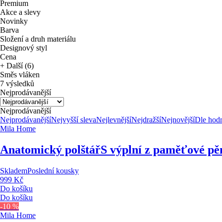
Premium
Akce a slevy
Novinky
Barva
Složení a druh materiálu
Designový styl
Cena
+ Další (6)
Směs vláken
7 výsledků
Nejprodávanější
Nejprodávanější
Nejprodávanější
Nejvyšší sleva
Nejlevnější
Nejdražší
Nejnovější
Dle hod
Mila Home
Anatomický polštář
S výplní z paměťové pě
Skladem
Poslední kousky
999 Kč
Do košíku
Do košíku
-10 %
Mila Home