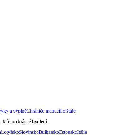
ývky a výplně
Chrániče matrací
Polštáře
uktů pro krásné bydlení.
a
Lotyšsko
Slovinsko
Bulharsko
Estonsko
Itálie