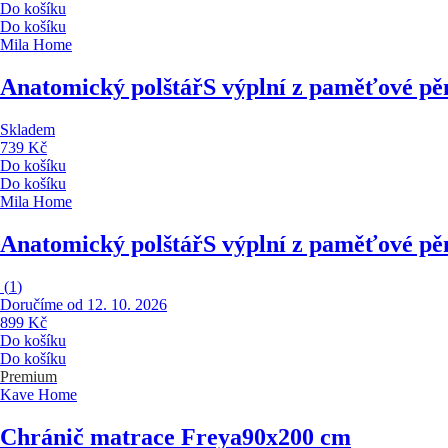
Do košíku
Do košíku
Mila Home
Anatomický polštář
S výplní z paměťové pě
Skladem
739 Kč
Do košíku
Do košíku
Mila Home
Anatomický polštář
S výplní z paměťové pě
(
1
)
Doručíme od 12. 10. 2026
899 Kč
Do košíku
Do košíku
Premium
Kave Home
Chránič matrace Freya
90x200 cm