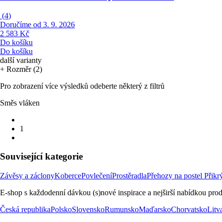
(
4
)
Doručíme od 3. 9. 2026
2 583 Kč
Do košíku
Do košíku
další varianty
+ Rozměr (2)
Pro zobrazení více výsledků odeberte některý z filtrů
Směs vláken
1
Související kategorie
Závěsy a záclony
Koberce
Povlečení
Prostěradla
Přehozy na postel
Přikr
E-shop s každodenní dávkou (s)nové inspirace a nejširší nabídkou prod
Česká republika
Polsko
Slovensko
Rumunsko
Maďarsko
Chorvatsko
Litv