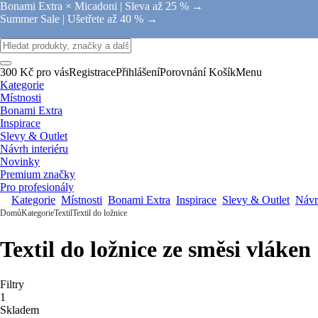
Bonami Extra × Micadoni |
Sleva až 25 % →
Summer Sale |
Ušetřete až 40 % →
300 Kč pro vás
Registrace
Přihlášení
Porovnání
Košík
Menu
Kategorie
Místnosti
Bonami Extra
Inspirace
Slevy & Outlet
Návrh interiéru
Novinky
Premium značky
Pro profesionály
Kategorie
Místnosti
Bonami Extra
Inspirace
Slevy & Outlet
Návrh
Domů
Kategorie
Textil
Textil do ložnice
Textil do ložnice ze směsi vláken
Filtry
1
Skladem