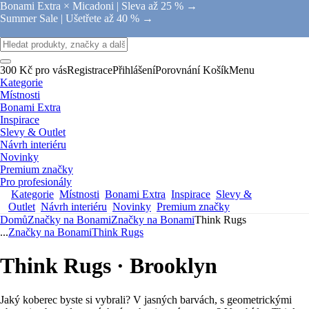
Bonami Extra × Micadoni |
Sleva až 25 % →
Summer Sale |
Ušetřete až 40 % →
300 Kč pro vás
Registrace
Přihlášení
Porovnání
Košík
Menu
Kategorie
Místnosti
Bonami Extra
Inspirace
Slevy & Outlet
Návrh interiéru
Novinky
Premium značky
Pro profesionály
Kategorie
Místnosti
Bonami Extra
Inspirace
Slevy &
Outlet
Návrh interiéru
Novinky
Premium značky
Domů
Značky na Bonami
Značky na Bonami
Think Rugs
...
Značky na Bonami
Think Rugs
Think Rugs · Brooklyn
Jaký koberec byste si vybrali? V jasných barvách, s geometrickými