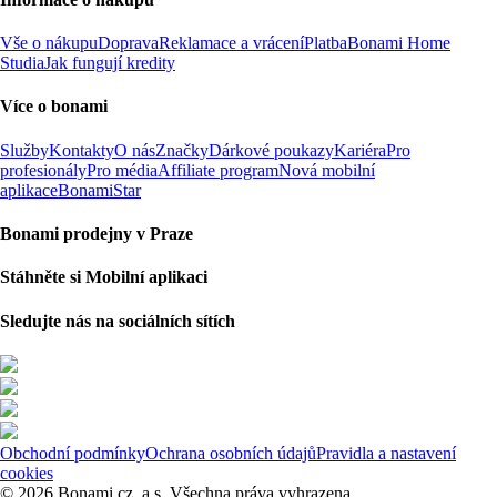
Vše o nákupu
Doprava
Reklamace a vrácení
Platba
Bonami Home
Studia
Jak fungují kredity
Více o bonami
Služby
Kontakty
O nás
Značky
Dárkové poukazy
Kariéra
Pro
profesionály
Pro média
Affiliate program
Nová mobilní
aplikace
BonamiStar
Bonami prodejny v Praze
Stáhněte si Mobilní aplikaci
Sledujte nás na sociálních sítích
Obchodní podmínky
Ochrana osobních údajů
Pravidla a nastavení
cookies
© 2026 Bonami.cz, a.s. Všechna práva vyhrazena.