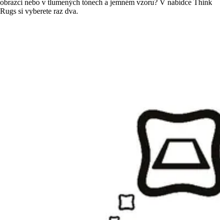
obrazci nebo v tlumených tónech a jemném vzoru? V nabídce Think
Rugs si vyberete raz dva.