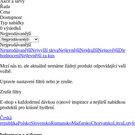
Akce a slevy
Řada
Cena
Dostupnost
Typ nabídky
0 výsledků
Nejprodávanější
Nejprodávanější
Nejprodávanější
Nejvyšší sleva
Nejlevnější
Nejdražší
Nejnovější
Dle
hodnocení
Nejlevnější za kus
Mrzí nás to, ale aktuálně nemáme žádný produkt odpovídající vaší
volbě.
Upravte nastavení filtrů nebo je zrušte.
Zrušit filtry
E-shop s každodenní dávkou (s)nové inspirace a nejširší nabídkou
produktů pro krásné bydlení.
Česká
republika
Polsko
Slovensko
Rumunsko
Maďarsko
Chorvatsko
Litva
Lotyš
Informace o nákupu