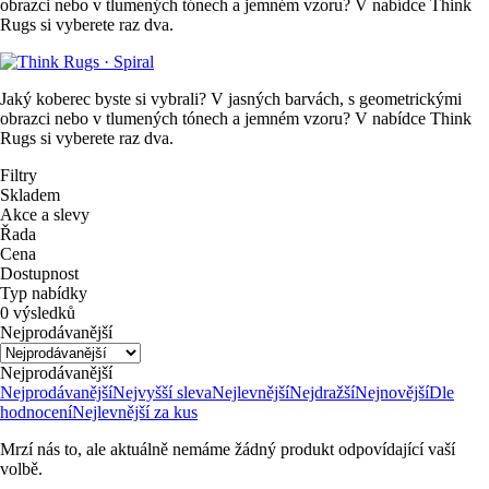
obrazci nebo v tlumených tónech a jemném vzoru? V nabídce Think
Rugs si vyberete raz dva.
Jaký koberec byste si vybrali? V jasných barvách, s geometrickými
obrazci nebo v tlumených tónech a jemném vzoru? V nabídce Think
Rugs si vyberete raz dva.
Filtry
Skladem
Akce a slevy
Řada
Cena
Dostupnost
Typ nabídky
0 výsledků
Nejprodávanější
Nejprodávanější
Nejprodávanější
Nejvyšší sleva
Nejlevnější
Nejdražší
Nejnovější
Dle
hodnocení
Nejlevnější za kus
Mrzí nás to, ale aktuálně nemáme žádný produkt odpovídající vaší
volbě.