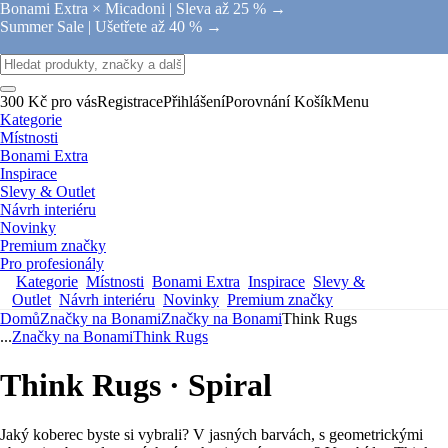
Bonami Extra × Micadoni |
Sleva až 25 % →
Summer Sale |
Ušetřete až 40 % →
300 Kč pro vás
Registrace
Přihlášení
Porovnání
Košík
Menu
Kategorie
Místnosti
Bonami Extra
Inspirace
Slevy & Outlet
Návrh interiéru
Novinky
Premium značky
Pro profesionály
Kategorie
Místnosti
Bonami Extra
Inspirace
Slevy &
Outlet
Návrh interiéru
Novinky
Premium značky
Domů
Značky na Bonami
Značky na Bonami
Think Rugs
...
Značky na Bonami
Think Rugs
Think Rugs · Spiral
Jaký koberec byste si vybrali? V jasných barvách, s geometrickými