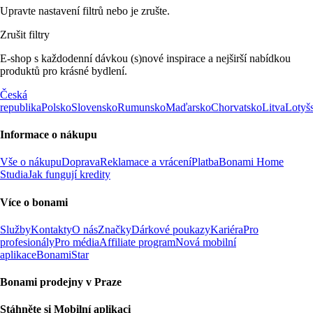
Upravte nastavení filtrů nebo je zrušte.
Zrušit filtry
E-shop s každodenní dávkou (s)nové inspirace a nejširší nabídkou
produktů pro krásné bydlení.
Česká
republika
Polsko
Slovensko
Rumunsko
Maďarsko
Chorvatsko
Litva
Lotyš
Informace o nákupu
Vše o nákupu
Doprava
Reklamace a vrácení
Platba
Bonami Home
Studia
Jak fungují kredity
Více o bonami
Služby
Kontakty
O nás
Značky
Dárkové poukazy
Kariéra
Pro
profesionály
Pro média
Affiliate program
Nová mobilní
aplikace
BonamiStar
Bonami prodejny v Praze
Stáhněte si Mobilní aplikaci