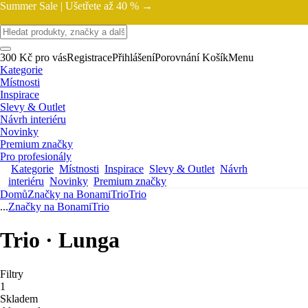
Summer Sale |
Ušetřete až 40 % →
300 Kč pro vás
Registrace
Přihlášení
Porovnání
Košík
Menu
Kategorie
Místnosti
Inspirace
Slevy & Outlet
Návrh interiéru
Novinky
Premium značky
Pro profesionály
Kategorie
Místnosti
Inspirace
Slevy & Outlet
Návrh
interiéru
Novinky
Premium značky
Domů
Značky na Bonami
Trio
Trio
...
Značky na Bonami
Trio
Trio · Lunga
Filtry
1
Skladem