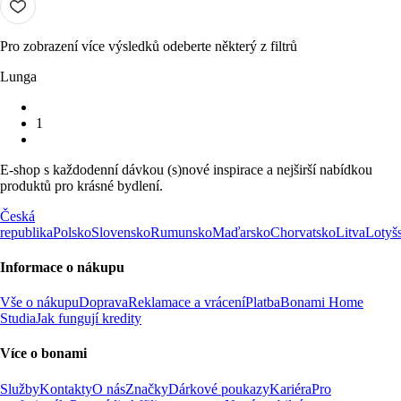
Pro zobrazení více výsledků odeberte některý z filtrů
Lunga
1
E-shop s každodenní dávkou (s)nové inspirace a nejširší nabídkou
produktů pro krásné bydlení.
Česká
republika
Polsko
Slovensko
Rumunsko
Maďarsko
Chorvatsko
Litva
Lotyš
Informace o nákupu
Vše o nákupu
Doprava
Reklamace a vrácení
Platba
Bonami Home
Studia
Jak fungují kredity
Více o bonami
Služby
Kontakty
O nás
Značky
Dárkové poukazy
Kariéra
Pro