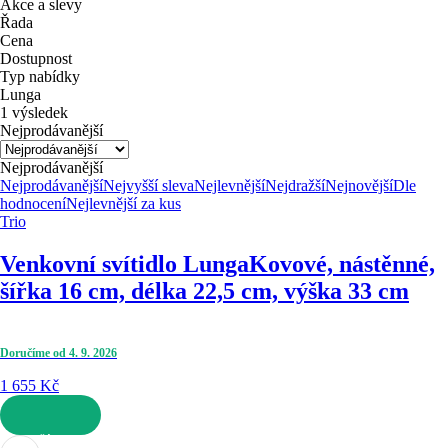
Akce a slevy
Řada
Cena
Dostupnost
Typ nabídky
Lunga
1 výsledek
Nejprodávanější
Nejprodávanější
Nejprodávanější
Nejvyšší sleva
Nejlevnější
Nejdražší
Nejnovější
Dle
hodnocení
Nejlevnější za kus
Trio
Venkovní svítidlo Lunga
Kovové, nástěnné,
šířka 16 cm, délka 22,5 cm, výška 33 cm
Doručíme od 4. 9. 2026
1 655 Kč
DO KOŠÍKU