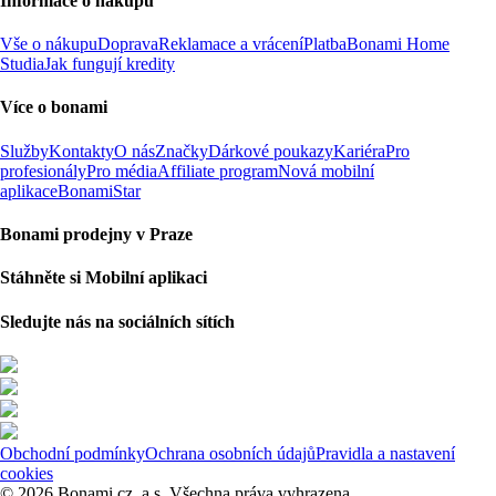
Informace o nákupu
Vše o nákupu
Doprava
Reklamace a vrácení
Platba
Bonami Home
Studia
Jak fungují kredity
Více o bonami
Služby
Kontakty
O nás
Značky
Dárkové poukazy
Kariéra
Pro
profesionály
Pro média
Affiliate program
Nová mobilní
aplikace
BonamiStar
Bonami prodejny v Praze
Stáhněte si Mobilní aplikaci
Sledujte nás na sociálních sítích
Obchodní podmínky
Ochrana osobních údajů
Pravidla a nastavení
cookies
© 2026 Bonami.cz, a.s. Všechna práva vyhrazena.