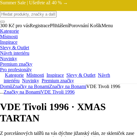
Summer Sale |
Ušetřete až 40 % →
300 Kč pro vás
Registrace
Přihlášení
Porovnání
Košík
Menu
Kategorie
Místnosti
Inspirace
Slevy & Outlet
Návrh interiéru
Novinky
Premium značky
Pro profesionály
Kategorie
Místnosti
Inspirace
Slevy & Outlet
Návrh
interiéru
Novinky
Premium značky
Domů
Značky na Bonami
Značky na Bonami
VDE Tivoli 1996
...
Značky na Bonami
VDE Tivoli 1996
VDE Tivoli 1996 · XMAS
TARTAN
Z porcelánových talířů na vás dýchne jižanský elán, ze skleniček zase