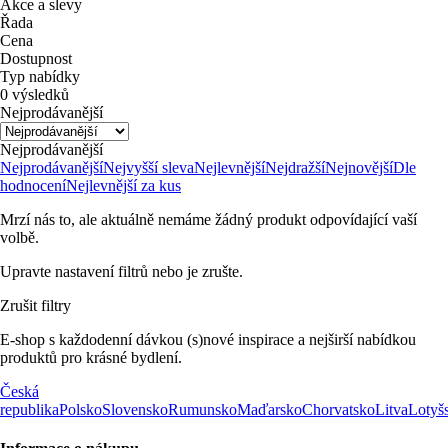
Akce a slevy
Řada
Cena
Dostupnost
Typ nabídky
0 výsledků
Nejprodávanější
Nejprodávanější
Nejprodávanější
Nejvyšší sleva
Nejlevnější
Nejdražší
Nejnovější
Dle
hodnocení
Nejlevnější za kus
Mrzí nás to, ale aktuálně nemáme žádný produkt odpovídající vaší
volbě.
Upravte nastavení filtrů nebo je zrušte.
Zrušit filtry
E-shop s každodenní dávkou (s)nové inspirace a nejširší nabídkou
produktů pro krásné bydlení.
Česká
republika
Polsko
Slovensko
Rumunsko
Maďarsko
Chorvatsko
Litva
Lotyš