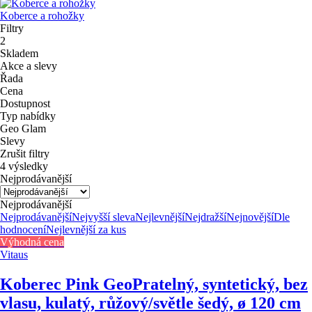
Koberce a rohožky
Filtry
2
Skladem
Akce a slevy
Řada
Cena
Dostupnost
Typ nabídky
Geo Glam
Slevy
Zrušit filtry
4 výsledky
Nejprodávanější
Nejprodávanější
Nejprodávanější
Nejvyšší sleva
Nejlevnější
Nejdražší
Nejnovější
Dle
hodnocení
Nejlevnější za kus
Výhodná cena
Vitaus
Koberec Pink Geo
Pratelný, syntetický, bez
vlasu, kulatý, růžový/světle šedý, ø 120 cm