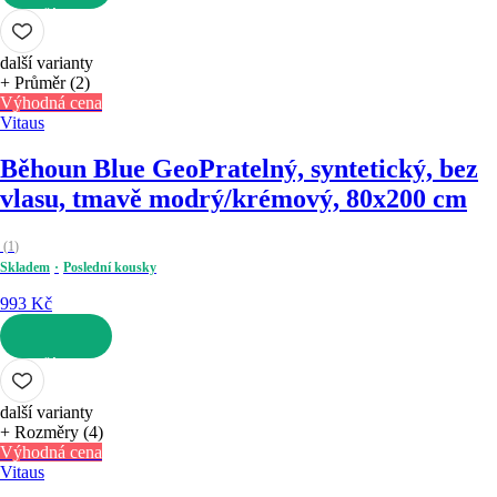
DO KOŠÍKU
další varianty
+ Průměr (2)
Výhodná cena
Vitaus
Běhoun Blue Geo
Pratelný, syntetický, bez
vlasu, tmavě modrý/krémový, 80x200 cm
(
1
)
Skladem
Poslední kousky
993 Kč
DO KOŠÍKU
další varianty
+ Rozměry (4)
Výhodná cena
Vitaus