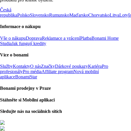
Česká
republika
Polsko
Slovensko
Rumunsko
Maďarsko
Chorvatsko
Litva
Lotyš
Informace o nákupu
Vše o nákupu
Doprava
Reklamace a vrácení
Platba
Bonami Home
Studia
Jak fungují kredity
Více o bonami
Služby
Kontakty
O nás
Značky
Dárkové poukazy
Kariéra
Pro
profesionály
Pro média
Affiliate program
Nová mobilní
aplikace
BonamiStar
Bonami prodejny v Praze
Stáhněte si Mobilní aplikaci
Sledujte nás na sociálních sítích