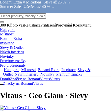
Bonami Extra × Micadoni |
Sleva až 25 % →
Summer Sale |
Ušetřete až 40 % →
300 Kč pro vás
Registrace
Přihlášení
Porovnání
Košík
Menu
Kategorie
Místnosti
Bonami Extra
Inspirace
Slevy & Outlet
Návrh interiéru
Novinky
Premium značky
Pro profesionály
Kategorie
Místnosti
Bonami Extra
Inspirace
Slevy &
Outlet
Návrh interiéru
Novinky
Premium značky
Domů
Značky na Bonami
Vitaus
Vitaus
...
Značky na Bonami
Vitaus
Vitaus · Geo Glam · Slevy