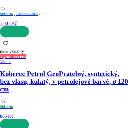
(
1
)
Skladem
Poslední kousky
1 007 Kč
DO KOŠÍKU
další varianty
Výhodná cena
Vitaus
Koberec Petrol Geo
Pratelný, syntetický,
bez vlasu, kulatý, v petrolejové barvě, ø 120
cm
(
5
)
Skladem
865 Kč