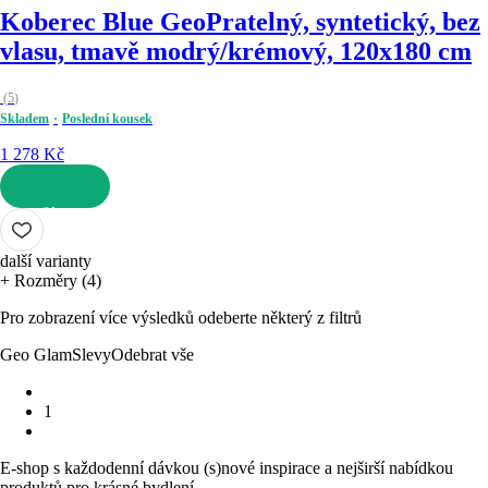
Koberec Blue Geo
Pratelný, syntetický, bez
vlasu, tmavě modrý/krémový, 120x180 cm
(
5
)
Skladem
Poslední kousek
1 278 Kč
DO KOŠÍKU
další varianty
+ Rozměry (4)
Pro zobrazení více výsledků odeberte některý z filtrů
Geo Glam
Slevy
Odebrat vše
1
E-shop s každodenní dávkou (s)nové inspirace a nejširší nabídkou
produktů pro krásné bydlení.