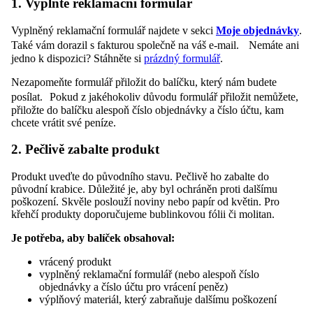
1. Vyplňte reklamační formulář
Vyplněný reklamační formulář najdete v sekci
Moje objednávky
.
Také vám dorazil s fakturou společně na váš e-mail. Nemáte ani
jedno k dispozici? Stáhněte si
prázdný formulář
.
Nezapomeňte formulář přiložit do balíčku, který nám budete
posílat. Pokud z jakéhokoliv důvodu formulář přiložit nemůžete,
přiložte do balíčku alespoň číslo objednávky a číslo účtu, kam
chcete vrátit své peníze.
2. Pečlivě zabalte produkt
Produkt uveďte do původního stavu. Pečlivě ho zabalte do
původní krabice. Důležité je, aby byl ochráněn proti dalšímu
poškození. Skvěle poslouží noviny nebo papír od květin. Pro
křehčí produkty doporučujeme bublinkovou fólii či molitan.
Je potřeba, aby balíček obsahoval:
vrácený produkt
vyplněný reklamační formulář (nebo alespoň číslo
objednávky a číslo účtu pro vrácení peněz)
výplňový materiál, který zabraňuje dalšímu poškození