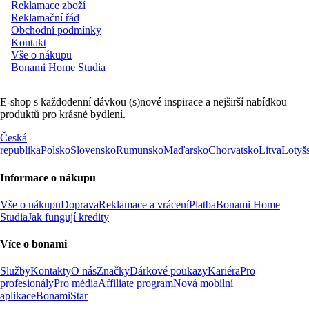
Reklamace zboží
Reklamační řád
Obchodní podmínky
Kontakt
Vše o nákupu
Bonami Home Studia
E-shop s každodenní dávkou (s)nové inspirace a nejširší nabídkou
produktů pro krásné bydlení.
Česká
republika
Polsko
Slovensko
Rumunsko
Maďarsko
Chorvatsko
Litva
Lotyš
Informace o nákupu
Vše o nákupu
Doprava
Reklamace a vrácení
Platba
Bonami Home
Studia
Jak fungují kredity
Více o bonami
Služby
Kontakty
O nás
Značky
Dárkové poukazy
Kariéra
Pro
profesionály
Pro média
Affiliate program
Nová mobilní
aplikace
BonamiStar