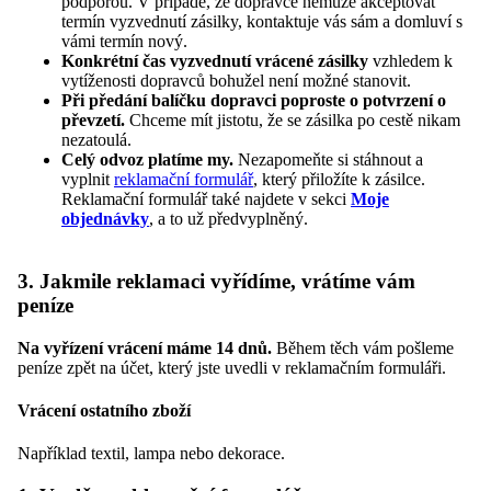
podporou. V případě, že dopravce nemůže akceptovat
termín vyzvednutí zásilky, kontaktuje vás sám a domluví s
vámi termín nový.
Konkrétní čas vyzvednutí vrácené zásilky
vzhledem k
vytíženosti dopravců bohužel není možné stanovit.
Při předání balíčku dopravci poproste o potvrzení o
převzetí.
Chceme mít jistotu, že se zásilka po cestě nikam
nezatoulá.
Celý odvoz platíme my.
Nezapomeňte si stáhnout a
vyplnit
reklamační formulář
, který přiložíte k zásilce.
Reklamační formulář také najdete v sekci
Moje
objednávky
, a to už předvyplněný.
3. Jakmile reklamaci vyřídíme, vrátíme vám
peníze
Na vyřízení vrácení máme 14 dnů.
Během těch vám pošleme
peníze zpět na účet, který jste uvedli v reklamačním formuláři.
Vrácení ostatního zboží
Například textil, lampa nebo dekorace.