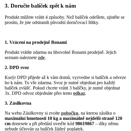
3. Doručte balíček zpět k nám
Produkt můžete vrátit 4 způsoby. Než balíček odešlete, ujistěte se
prosím, že jste odstranili původní doručovací štítky.
1. Vrácení na prodejně Bonami
Produkt vrátíte zdarma na libovolné Bonami prodejně. Jejich
seznam naleznete
zde
.
2. DPD svoz
Kurýr DPD přijede až k vám domů, vyzvedne si balíček a odveze
ho k nám. To vše zdarma. Svoz je nutné objednat pro každý
balíček zvlášť. Pokud chcete vrátit 3 balíčky, je nutné objednat
3x. DPD odvoz objednáte přes tento
odkaz
.
3. Zásilkovna
Na webu Zásilkovny si zvolte
pobočku
, na kterou zásilku o
maximální hmotnosti 10 kg a maximálně nejdelší straně 120
cm
donesete a při předání uveďte kód
98619867
– díky němu
nebude účtován za balíček žádný poplatek.