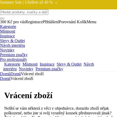
Summer Sale |
Ušetřete až 40 % →
300 Kč pro vás
Registrace
Přihlášení
Porovnání
Košík
Menu
Kategorie
Místnosti
Inspirace
Slevy & Outlet
Návrh interiéru
Novinky
Premium značky
Pro profesionály
Kategorie
Místnosti
Inspirace
Slevy & Outlet
Návrh
interiéru
Novinky
Premium značky
Domů
Domů
Vrácení zboží
Domů
Vrácení zboží
Vrácení zboží
Nelíbí se vám některá z věci v objednávce, dorazilo zboží nějak
poškozené, nebo jste si svůj vysněný kousek představovali jinak?