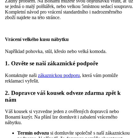
Žádný problém. Na Bonami můžete svou objednávku vrátit, ať už
se jedná o malý polštářek, nebo velkou 5místnou sedací soupravu.
Kompletní návod pro vrácení standardního i nadrozměrného
zboží najdete na této stránce.
Vrácení velkého kusu nábytku
Například pohovka, stůl, křeslo nebo velká komoda.
1. Ozvěte se naší zákaznické podpoře
Kontaktujte naši
zákaznickou podporu
, která vám pomůže
reklamaci vyřešit.
2. Dopravce váš kousek odveze zdarma zpět k
nám
Váš kousek si vyzvedne jeden z ověřených dopravců nebo
Bonami kurýr. Na přání lze domluvit i zabalení vráceného
nábytku.
Termín odvozu
si domluvíte společně s naší zákaznickou