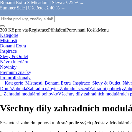
Bonami Extra × Micadoni |
Sleva až 25 % →
Summer Sale |
Ušetřete až 40 % →
300 Kč pro vás
Registrace
Přihlášení
Porovnání
Košík
Menu
Kategorie
Místnosti
Bonami Extra
Inspirace
Slevy & Outlet
Návrh interiéru
Novinky
Premium značky
Pro profesionály
Kategorie
Místnosti
Bonami Extra
Inspirace
Slevy & Outlet
Návrh
Domů
Zahrada
Zahradní nábytek
Zahradní sezení
Zahradní pohovky
Zah
...
Zahradní modulární pohovky
Všechny díly zahradních modulárních 
Všechny díly zahradních modulár
Sestavte si zahradní pohovku přesně podle svých představ. Modulární d