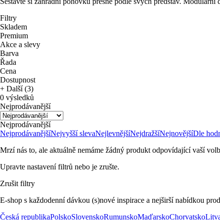
Sestavte si zahradní pohovku přesně podle svých představ. Modulární d
Filtry
Skladem
Premium
Akce a slevy
Barva
Řada
Cena
Dostupnost
+ Další (3)
0 výsledků
Nejprodávanější
Nejprodávanější
Nejprodávanější
Nejvyšší sleva
Nejlevnější
Nejdražší
Nejnovější
Dle hod
Mrzí nás to, ale aktuálně nemáme žádný produkt odpovídající vaší volb
Upravte nastavení filtrů nebo je zrušte.
Zrušit filtry
E-shop s každodenní dávkou (s)nové inspirace a nejširší nabídkou prod
Česká republika
Polsko
Slovensko
Rumunsko
Maďarsko
Chorvatsko
Litv