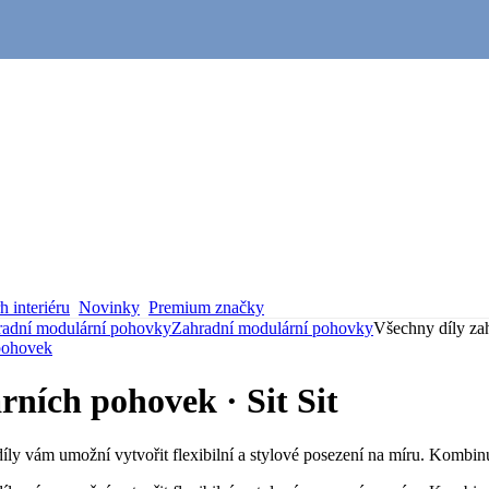
 interiéru
Novinky
Premium značky
radní modulární pohovky
Zahradní modulární pohovky
Všechny díly za
pohovek
ních pohovek · Sit Sit
íly vám umožní vytvořit flexibilní a stylové posezení na míru. Kombin