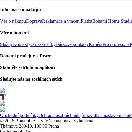
Informace o nákupu
Vše o nákupu
Doprava
Reklamace a vrácení
Platba
Bonami Home Studi
Více o bonami
Služby
Kontakty
O nás
Značky
Dárkové poukazy
Kariéra
Pro profesionál
Bonami prodejny v Praze
Stáhněte si Mobilní aplikaci
Sledujte nás na sociálních sítích
Obchodní podmínky
Ochrana osobních údajů
Pravidla a nastavení cook
© 2026 Bonami.cz, a.s. Všechna práva vyhrazena.
Thámova 289/13, 186 00 Praha
Česká republika