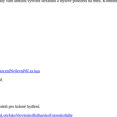
íly vám umožní vytvořit flexibilní a stylové posezení na míru. Kombin
nocení
Nejlevnější za kus
ě.
uktů pro krásné bydlení.
a
Lotyšsko
Slovinsko
Bulharsko
Estonsko
Itálie