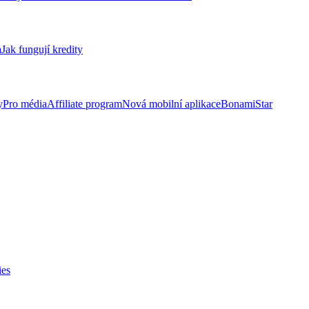
a
Jak fungují kredity
y
Pro média
Affiliate program
Nová mobilní aplikace
BonamiStar
ies