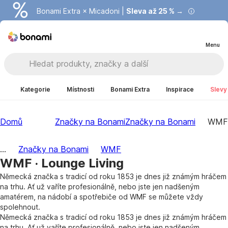
Bonami Extra × Micadoni |
Summer Sale |
Ušetřete až 40 % →
Sleva až 25 % →
Menu
Kategorie
Místnosti
Bonami Extra
Inspirace
Slevy
Domů
Značky na Bonami
Značky na Bonami
WMF
...
Značky na Bonami
WMF
WMF · Lounge Living
Německá značka s tradicí od roku 1853 je dnes již známým hráčem
na trhu. Ať už vaříte profesionálně, nebo jste jen nadšeným
amatérem, na nádobí a spotřebiče od WMF se můžete vždy
spolehnout.
Německá značka s tradicí od roku 1853 je dnes již známým hráčem
na trhu. Ať už vaříte profesionálně, nebo jste jen nadšeným