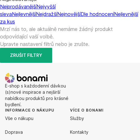
Nejprodávanější
Nejvyšší
sleva
Nejlevnější
Nejdražší
Nejnovější
Dle hodnocení
Nejlevnější
za kus
Mrzí nás to, ale aktuálně nemáme žádný produkt
odpovídající vaší volbě.
Upravte nastavení filtrů nebo je zrušte.
ZRUŠIT FILTRY
E-shop s každodenní dávkou
(s)nové inspirace a nejširší
nabídkou produktů pro krásné
bydlení.
INFORMACE O NÁKUPU
VÍCE O BONAMI
Vše o nákupu
Služby
Doprava
Kontakty