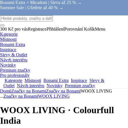
Bonami Extra × Micadoni |
Sleva až 25 % →
Summer Sale |
Ušetřete až 40 % →
300 Kč pro vás
Registrace
Přihlášení
Porovnání
Košík
Menu
Kategorie
Místnosti
Bonami Extra
Inspirace
Slevy & Outlet
Návrh interiéru
Novinky
Premium značky
Pro profesionály
Kategorie
Místnosti
Bonami Extra
Inspirace
Slevy &
Outlet
Návrh interiéru
Novinky
Premium značky
Domů
Značky na Bonami
Značky na Bonami
WOOX LIVING
...
Značky na Bonami
WOOX LIVING
WOOX LIVING · Colourfull
India