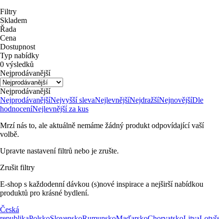
Filtry
Skladem
Řada
Cena
Dostupnost
Typ nabídky
0 výsledků
Nejprodávanější
Nejprodávanější
Nejprodávanější
Nejvyšší sleva
Nejlevnější
Nejdražší
Nejnovější
Dle
hodnocení
Nejlevnější za kus
Mrzí nás to, ale aktuálně nemáme žádný produkt odpovídající vaší
volbě.
Upravte nastavení filtrů nebo je zrušte.
Zrušit filtry
E-shop s každodenní dávkou (s)nové inspirace a nejširší nabídkou
produktů pro krásné bydlení.
Česká
republika
Polsko
Slovensko
Rumunsko
Maďarsko
Chorvatsko
Litva
Lotyš