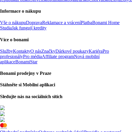
Informace o nákupu
Vše o nákupu
Doprava
Reklamace a vrácení
Platba
Bonami Home
Studia
Jak fungují kredity
Více o bonami
Služby
Kontakty
O nás
Značky
Dárkové poukazy
Kariéra
Pro
profesionály
Pro média
Affiliate program
Nová mobilní
aplikace
BonamiStar
Bonami prodejny v Praze
Stáhněte si Mobilní aplikaci
Sledujte nás na sociálních sítích