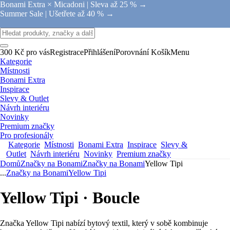
Bonami Extra × Micadoni |
Sleva až 25 % →
Summer Sale |
Ušetřete až 40 % →
300 Kč pro vás
Registrace
Přihlášení
Porovnání
Košík
Menu
Kategorie
Místnosti
Bonami Extra
Inspirace
Slevy & Outlet
Návrh interiéru
Novinky
Premium značky
Pro profesionály
Kategorie
Místnosti
Bonami Extra
Inspirace
Slevy &
Outlet
Návrh interiéru
Novinky
Premium značky
Domů
Značky na Bonami
Značky na Bonami
Yellow Tipi
...
Značky na Bonami
Yellow Tipi
Yellow Tipi · Boucle
Značka Yellow Tipi nabízí bytový textil, který v sobě kombinuje