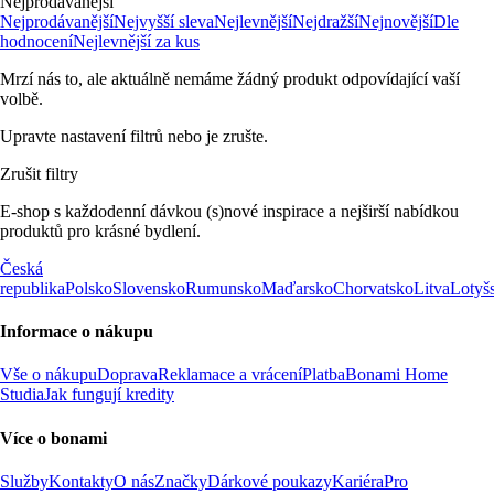
Nejprodávanější
Nejprodávanější
Nejvyšší sleva
Nejlevnější
Nejdražší
Nejnovější
Dle
hodnocení
Nejlevnější za kus
Mrzí nás to, ale aktuálně nemáme žádný produkt odpovídající vaší
volbě.
Upravte nastavení filtrů nebo je zrušte.
Zrušit filtry
E-shop s každodenní dávkou (s)nové inspirace a nejširší nabídkou
produktů pro krásné bydlení.
Česká
republika
Polsko
Slovensko
Rumunsko
Maďarsko
Chorvatsko
Litva
Lotyš
Informace o nákupu
Vše o nákupu
Doprava
Reklamace a vrácení
Platba
Bonami Home
Studia
Jak fungují kredity
Více o bonami
Služby
Kontakty
O nás
Značky
Dárkové poukazy
Kariéra
Pro