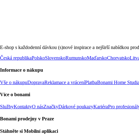
E-shop s každodenní dávkou (s)nové inspirace a nejširší nabídkou prod
Česká republika
Polsko
Slovensko
Rumunsko
Maďarsko
Chorvatsko
Litv
Informace o nákupu
Vše o nákupu
Doprava
Reklamace a vrácení
Platba
Bonami Home Studi
Více o bonami
Služby
Kontakty
O nás
Značky
Dárkové poukazy
Kariéra
Pro profesionál
Bonami prodejny v Praze
Stáhněte si Mobilní aplikaci