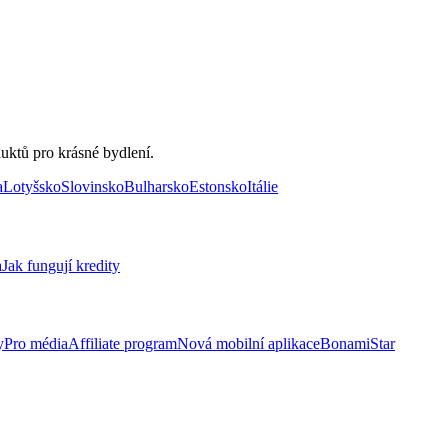
uktů pro krásné bydlení.
a
Lotyšsko
Slovinsko
Bulharsko
Estonsko
Itálie
a
Jak fungují kredity
y
Pro média
Affiliate program
Nová mobilní aplikace
BonamiStar