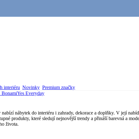
 interiéru
Novinky
Premium značky
a Bonami
Yes Everyday
abízí nábytek do interiéru i zahrady, dekorace a doplňky. V její nabí
tupné produkty, které sledují nejnovější trendy a přináší barevná a mod
ho života.