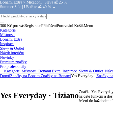
Bonami Extra × Micadoni |
Sleva až 25 % →
Summer Sale |
Ušetřete až 40 % →
300 Kč pro vás
Registrace
Přihlášení
Porovnání
Košík
Menu
Kategorie
Místnosti
Bonami Extra
Inspirace
Slevy & Outlet
Návrh interiéru
Novinky
Premium značky
Pro profesionály
Kategorie
Místnosti
Bonami Extra
Inspirace
Slevy & Outlet
Návrh
Domů
Značky na Bonami
Značky na Bonami
Yes Everyday
...
Značky n
Značka Yes Everyday n
Yes Everyday · Tiziano
najdete funkční a dos
řešení do každodenní