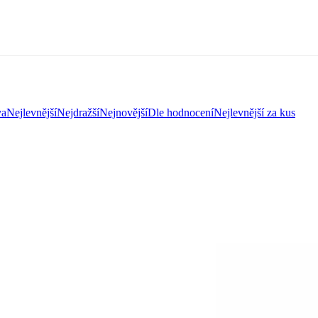
va
Nejlevnější
Nejdražší
Nejnovější
Dle hodnocení
Nejlevnější za kus