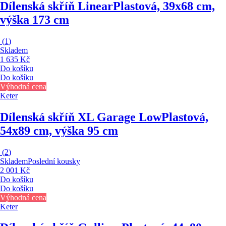
Dílenská skříň Linear
Plastová, 39x68 cm,
výška 173 cm
(
1
)
Skladem
1 635 Kč
Do košíku
Do košíku
Výhodná cena
Keter
Dílenská skříň XL Garage Low
Plastová,
54x89 cm, výška 95 cm
(
2
)
Skladem
Poslední kousky
2 001 Kč
Do košíku
Do košíku
Výhodná cena
Keter