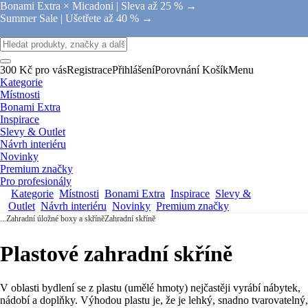
Bonami Extra × Micadoni |
Sleva až 25 % →
Summer Sale |
Ušetřete až 40 % →
300 Kč pro vás
Registrace
Přihlášení
Porovnání
Košík
Menu
Kategorie
Místnosti
Bonami Extra
Inspirace
Slevy & Outlet
Návrh interiéru
Novinky
Premium značky
Pro profesionály
Kategorie
Místnosti
Bonami Extra
Inspirace
Slevy &
Outlet
Návrh interiéru
Novinky
Premium značky
...
Zahradní úložné boxy a skříně
Zahradní skříně
Plastové zahradní skříně
V oblasti bydlení se z plastu (umělé hmoty) nejčastěji vyrábí nábytek,
nádobí a doplňky. Výhodou plastu je, že je lehký, snadno tvarovatelný,