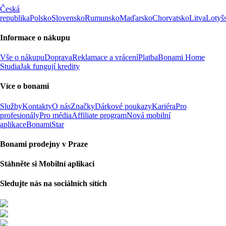
Česká
republika
Polsko
Slovensko
Rumunsko
Maďarsko
Chorvatsko
Litva
Lotyš
Informace o nákupu
Vše o nákupu
Doprava
Reklamace a vrácení
Platba
Bonami Home
Studia
Jak fungují kredity
Více o bonami
Služby
Kontakty
O nás
Značky
Dárkové poukazy
Kariéra
Pro
profesionály
Pro média
Affiliate program
Nová mobilní
aplikace
BonamiStar
Bonami prodejny v Praze
Stáhněte si Mobilní aplikaci
Sledujte nás na sociálních sítích