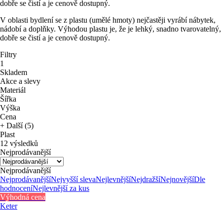
dobře se čistí a je cenově dostupný.
V oblasti bydlení se z plastu (umělé hmoty) nejčastěji vyrábí nábytek,
nádobí a doplňky. Výhodou plastu je, že je lehký, snadno tvarovatelný,
dobře se čistí a je cenově dostupný.
Filtry
1
Skladem
Akce a slevy
Materiál
Šířka
Výška
Cena
+ Další (5)
Plast
12 výsledků
Nejprodávanější
Nejprodávanější
Nejprodávanější
Nejvyšší sleva
Nejlevnější
Nejdražší
Nejnovější
Dle
hodnocení
Nejlevnější za kus
Výhodná cena
Keter