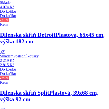
Skladem
4 074 Kč
Do košíku
Do košíku
-21 %
Keter
Dílenská skříň Detroit
Plastová, 65x45 cm,
výška 182 cm
(
2
)
Skladem
Poslední kousky
2 219 Kč
2 815 Kč
Do košíku
Do košíku
-25 %
Keter
Dílenská skříň Split
Plastová, 39x68 cm,
výška 92 cm