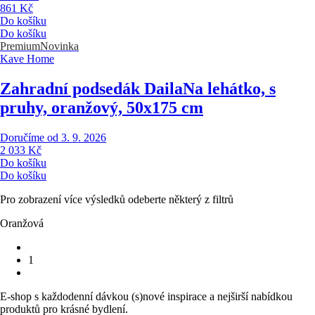
861 Kč
Do košíku
Do košíku
Premium
Novinka
Kave Home
Zahradní podsedák Daila
Na lehátko, s
pruhy, oranžový, 50x175 cm
Doručíme od 3. 9. 2026
2 033 Kč
Do košíku
Do košíku
Pro zobrazení více výsledků odeberte některý z filtrů
Oranžová
1
E-shop s každodenní dávkou (s)nové inspirace a nejširší nabídkou
produktů pro krásné bydlení.