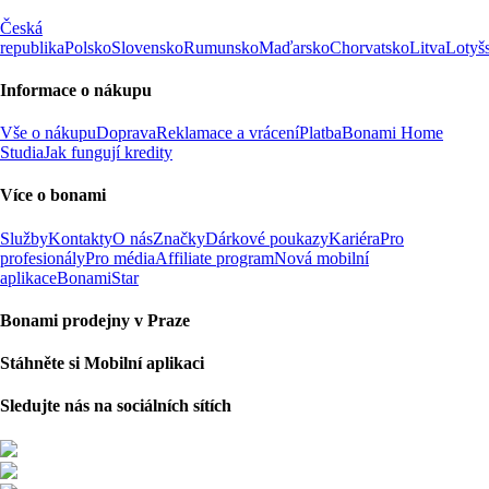
Česká
republika
Polsko
Slovensko
Rumunsko
Maďarsko
Chorvatsko
Litva
Lotyš
Informace o nákupu
Vše o nákupu
Doprava
Reklamace a vrácení
Platba
Bonami Home
Studia
Jak fungují kredity
Více o bonami
Služby
Kontakty
O nás
Značky
Dárkové poukazy
Kariéra
Pro
profesionály
Pro média
Affiliate program
Nová mobilní
aplikace
BonamiStar
Bonami prodejny v Praze
Stáhněte si Mobilní aplikaci
Sledujte nás na sociálních sítích