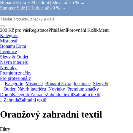
Bonami Extra × Micadoni |
Sleva až 25 % →
Summer Sale |
Ušetřete až 40 % →
300 Kč pro vás
Registrace
Přihlášení
Porovnání
Košík
Menu
Kategorie
Místnosti
Bonami Extra
Inspirace
Slevy & Outlet
Návrh interiéru
Novinky
Premium značky
Pro profesionály
Kategorie
Místnosti
Bonami Extra
Inspirace
Slevy &
Outlet
Návrh interiéru
Novinky
Premium značky
Domů
Kategorie
Zahrada
Zahradní textil
Zahradní textil
...
Zahrada
Zahradní textil
Oranžový zahradní textil
Filtry