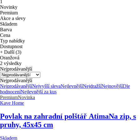
1
Novinky
Premium
Akce a slevy
Skladem
Barva
Cena
Typ nabídky
Dostupnost
+ Další (3)
Oranžová
2 výsledky
Nejprodávanější
Nejprodávanější
Nejprodávanější
Nejvyšší sleva
Nejlevnější
Nejdražší
Nejnovější
Dle
hodnocení
Nejlevnější za kus
Premium
Novinka
Kave Home
Povlak na zahradní polštář Atima
Na zip, s
pruhy, 45x45 cm
Skladem