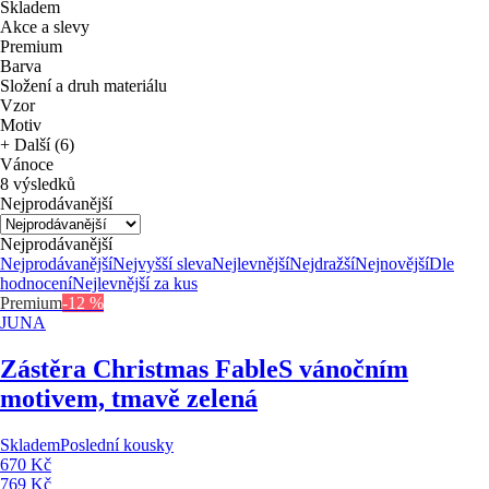
Skladem
Akce a slevy
Premium
Barva
Složení a druh materiálu
Vzor
Motiv
+ Další (6)
Vánoce
8 výsledků
Nejprodávanější
Nejprodávanější
Nejprodávanější
Nejvyšší sleva
Nejlevnější
Nejdražší
Nejnovější
Dle
hodnocení
Nejlevnější za kus
Premium
-12 %
JUNA
Zástěra Christmas Fable
S vánočním
motivem, tmavě zelená
Skladem
Poslední kousky
670 Kč
769 Kč