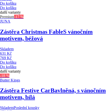
Do košíku
Do košíku
další varianty
Premium
-17 %
JUNA
Zástěra Christmas Fable
S vánočním
motivem, béžová
Skladem
631 Kč
769 Kč
Do košíku
Do košíku
další varianty
-18 %
Butter Kings
Zástěra Festive Car
Bavlněná, s vánočním
motivem, bílá
Skladem
Poslední kousky