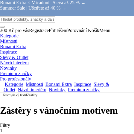
Bonami Extra × Micadoni |
Sleva až 25 % →
Summer Sale |
Ušetřete až 40 % →
300 Kč pro vás
Registrace
Přihlášení
Porovnání
Košík
Menu
Kategorie
Místnosti
Bonami Extra
Inspirace
Slevy & Outlet
Návrh interiéru
Novinky
Premium značky
Pro profesionály
Kategorie
Místnosti
Bonami Extra
Inspirace
Slevy &
Outlet
Návrh interiéru
Novinky
Premium značky
...
Kuchyňský textil
Zástěry
Zástěry s vánočním motivem
Filtry
1