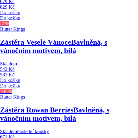
679 Kč
829 Kč
Do košíku
Do košíku
-7 %
Butter Kings
Zástěra Veselé Vánoce
Bavlněná, s
vánočním motivem, bílá
Skladem
542 Kč
587 Kč
Do košíku
Do košíku
-18 %
Butter Kings
Zástěra Rowan Berries
Bavlněná, s
vánočním motivem, bílá
Skladem
Poslední kousky
671 Kč