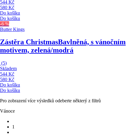
544 Kč
580 Kč
Do košíku
Do košíku
-6 %
Butter Kings
Zástěra Christmas
Bavlněná, s vánočním
motivem, zelená/modrá
(
5
)
Skladem
544 Kč
580 Kč
Do košíku
Do košíku
Pro zobrazení více výsledků odeberte některý z filtrů
Vánoce
1