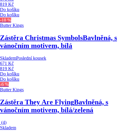
819 Kč
Do košíku
Do košíku
-18 %
Butter Kings
Zástěra Christmas Symbols
Bavlněná, s
vánočním motivem, bílá
Skladem
Poslední kousek
671 Kč
819 Kč
Do košíku
Do košíku
-6 %
Butter Kings
Zástěra They Are Flying
Bavlněná, s
vánočním motivem, bílá/zelená
(
4
)
Skladem