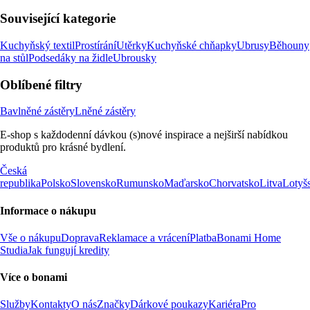
Související kategorie
Kuchyňský textil
Prostírání
Utěrky
Kuchyňské chňapky
Ubrusy
Běhouny
na stůl
Podsedáky na židle
Ubrousky
Oblíbené filtry
Bavlněné zástěry
Lněné zástěry
E-shop s každodenní dávkou (s)nové inspirace a nejširší nabídkou
produktů pro krásné bydlení.
Česká
republika
Polsko
Slovensko
Rumunsko
Maďarsko
Chorvatsko
Litva
Lotyš
Informace o nákupu
Vše o nákupu
Doprava
Reklamace a vrácení
Platba
Bonami Home
Studia
Jak fungují kredity
Více o bonami
Služby
Kontakty
O nás
Značky
Dárkové poukazy
Kariéra
Pro