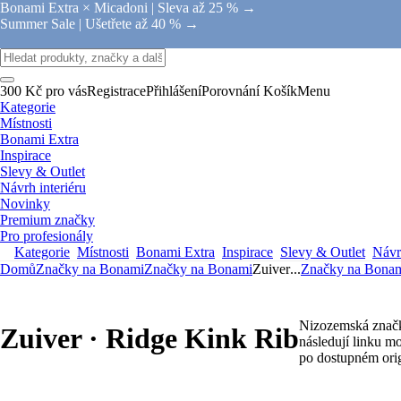
Bonami Extra × Micadoni |
Sleva až 25 % →
Summer Sale |
Ušetřete až 40 % →
300 Kč pro vás
Registrace
Přihlášení
Porovnání
Košík
Menu
Kategorie
Místnosti
Bonami Extra
Inspirace
Slevy & Outlet
Návrh interiéru
Novinky
Premium značky
Pro profesionály
Kategorie
Místnosti
Bonami Extra
Inspirace
Slevy & Outlet
Návrh
Domů
Značky na Bonami
Značky na Bonami
Zuiver
...
Značky na Bona
Nizozemská značka
Zuiver · Ridge Kink Rib
následují linku mo
po dostupném origi