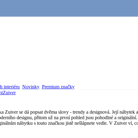
 interiéru
Novinky
Premium značky
mi
Zuiver
 Zuiver se dá popsat dvěma slovy - trendy a designová. Její nábytek 
derního designu, přitom už na první pohled jsou pohodlné a originální. 
nálním nábytku s touto značkou jistě nešlápnete vedle. V Zuiver ví, co