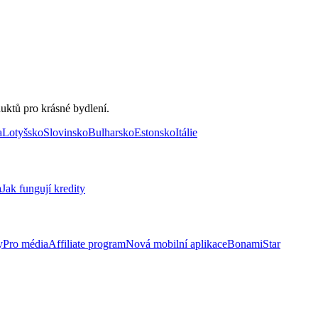
uktů pro krásné bydlení.
a
Lotyšsko
Slovinsko
Bulharsko
Estonsko
Itálie
a
Jak fungují kredity
y
Pro média
Affiliate program
Nová mobilní aplikace
BonamiStar