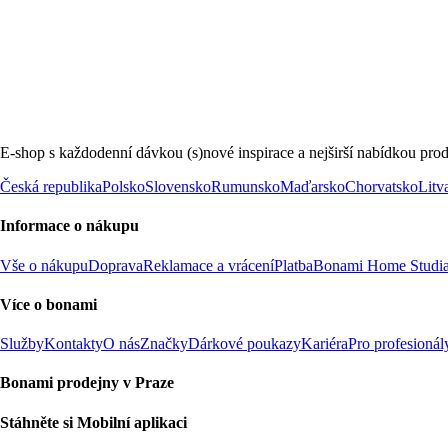
E-shop s každodenní dávkou (s)nové inspirace a nejširší nabídkou prod
Česká republika
Polsko
Slovensko
Rumunsko
Maďarsko
Chorvatsko
Litv
Informace o nákupu
Vše o nákupu
Doprava
Reklamace a vrácení
Platba
Bonami Home Studi
Více o bonami
Služby
Kontakty
O nás
Značky
Dárkové poukazy
Kariéra
Pro profesionál
Bonami prodejny v Praze
Stáhněte si Mobilní aplikaci