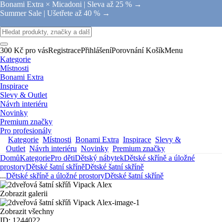
Bonami Extra × Micadoni |
Sleva až 25 % →
Summer Sale |
Ušetřete až 40 % →
300 Kč pro vás
Registrace
Přihlášení
Porovnání
Košík
Menu
Kategorie
Místnosti
Bonami Extra
Inspirace
Slevy & Outlet
Návrh interiéru
Novinky
Premium značky
Pro profesionály
Kategorie
Místnosti
Bonami Extra
Inspirace
Slevy &
Outlet
Návrh interiéru
Novinky
Premium značky
Domů
Kategorie
Pro děti
Dětský nábytek
Dětské skříně a úložné
prostory
Dětské šatní skříně
Dětské šatní skříně
...
Dětské skříně a úložné prostory
Dětské šatní skříně
Zobrazit galerii
Zobrazit všechny
ID: 1244022