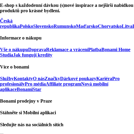
E-shop s každodenní dávkou (s)nové inspirace a nejširší nabídkou
produktů pro krásné bydlení.
Česká
republika
Polsko
Slovensko
Rumunsko
Maďarsko
Chorvatsko
Litva
Informace o nákupu
Vše o nákupu
Doprava
Reklamace a vrácení
Platba
Bonami Home
Studia
Jak fungují kredity
Více o bonami
Služby
Kontakty
O nás
Značky
Dárkové poukazy
Kariéra
Pro
profesionály
Pro média
Affiliate program
Nová mobilní
aplikace
BonamiStar
Bonami prodejny v Praze
Stáhněte si Mobilní aplikaci
Sledujte nás na sociálních sítích