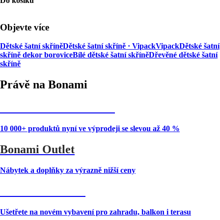
Do košíku
Objevte více
Dětské šatní skříně
Dětské šatní skříně · Vipack
Vipack
Dětské šatní
skříně dekor borovice
Bílé dětské šatní skříně
Dřevěné dětské šatní
skříně
Právě na Bonami
Summer Sale až -40 %
10 000+ produktů nyní ve výprodeji se slevou až 40 %
Bonami Outlet
Nábytek a doplňky za výrazně nižší ceny
Zahrada ve slevě
Ušetřete na novém vybavení pro zahradu, balkon i terasu