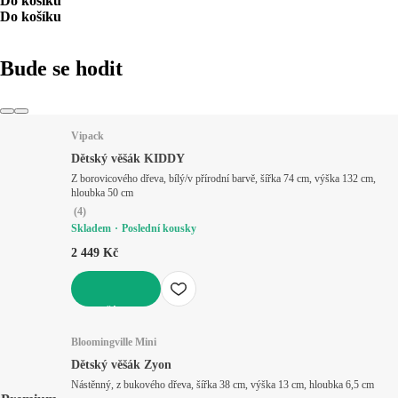
Do košíku
Do košíku
Bude se hodit
Vipack
Dětský věšák KIDDY
Z borovicového dřeva, bílý/v přírodní barvě, šířka 74 cm, výška 132 cm,
hloubka 50 cm
(
4
)
Skladem
Poslední kousky
2 449 Kč
DO KOŠÍKU
Bloomingville Mini
Dětský věšák Zyon
Nástěnný, z bukového dřeva, šířka 38 cm, výška 13 cm, hloubka 6,5 cm