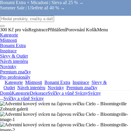
Bonami Extra × Micadoni |
Sleva až 25 % →
Summer Sale |
Ušetřete až 40 % →
300 Kč pro vás
Registrace
Přihlášení
Porovnání
Košík
Menu
Kategorie
Místnosti
Bonami Extra
Inspirace
Slevy & Outlet
Návrh interiéru
Novinky
Premium značky
Pro profesionály
Kategorie
Místnosti
Bonami Extra
Inspirace
Slevy &
Outlet
Návrh interiéru
Novinky
Premium značky
Domů
Kategorie
Dekorace
Svíčky a vůně
Svícny
Svícny
...
Svíčky a vůně
Svícny
Zobrazit galerii