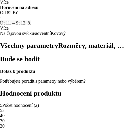
Více
Doručení na adresu
Od 85 Kč
·
Út 11. – St 12. 8.
Více
Na čajovou svíčku/adventní
Kovový
Všechny parametry
Rozměry, materiál, …
Bude se hodit
Dotaz k produktu
Potřebujete poradit s parametry nebo výběrem?
Hodnocení produktu
5
Počet hodnocení
(
2
)
5
2
4
0
3
0
2
0