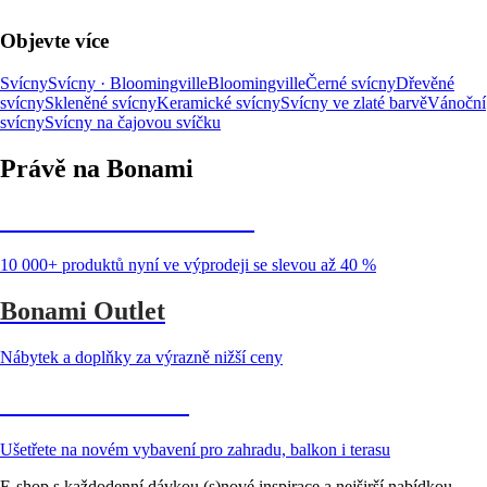
Objevte více
Svícny
Svícny · Bloomingville
Bloomingville
Černé svícny
Dřevěné
svícny
Skleněné svícny
Keramické svícny
Svícny ve zlaté barvě
Vánoční
svícny
Svícny na čajovou svíčku
Právě na Bonami
Summer Sale až -40 %
10 000+ produktů nyní ve výprodeji se slevou až 40 %
Bonami Outlet
Nábytek a doplňky za výrazně nižší ceny
Zahrada ve slevě
Ušetřete na novém vybavení pro zahradu, balkon i terasu
E-shop s každodenní dávkou (s)nové inspirace a nejširší nabídkou