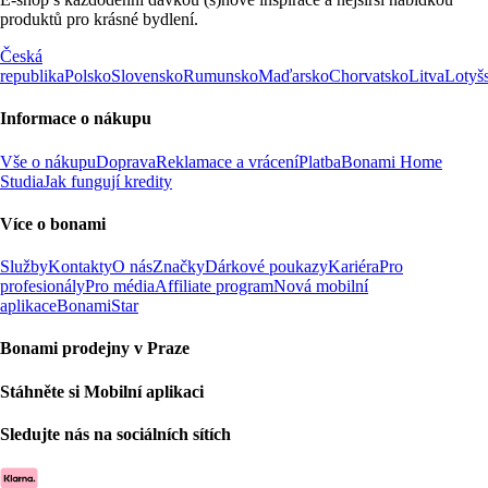
produktů pro krásné bydlení.
Česká
republika
Polsko
Slovensko
Rumunsko
Maďarsko
Chorvatsko
Litva
Lotyš
Informace o nákupu
Vše o nákupu
Doprava
Reklamace a vrácení
Platba
Bonami Home
Studia
Jak fungují kredity
Více o bonami
Služby
Kontakty
O nás
Značky
Dárkové poukazy
Kariéra
Pro
profesionály
Pro média
Affiliate program
Nová mobilní
aplikace
BonamiStar
Bonami prodejny v Praze
Stáhněte si Mobilní aplikaci
Sledujte nás na sociálních sítích