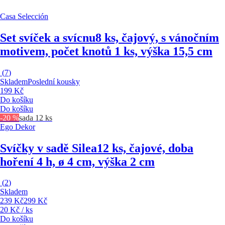
Casa Selección
Set svíček a svícnu
8 ks, čajový, s vánočním
motivem, počet knotů 1 ks, výška 15,5 cm
(
7
)
Skladem
Poslední kousky
199 Kč
Do košíku
Do košíku
-20 %
sada 12 ks
Ego Dekor
Svíčky v sadě Silea
12 ks, čajové, doba
hoření 4 h, ø 4 cm, výška 2 cm
(
2
)
Skladem
239 Kč
299 Kč
20 Kč / ks
Do košíku