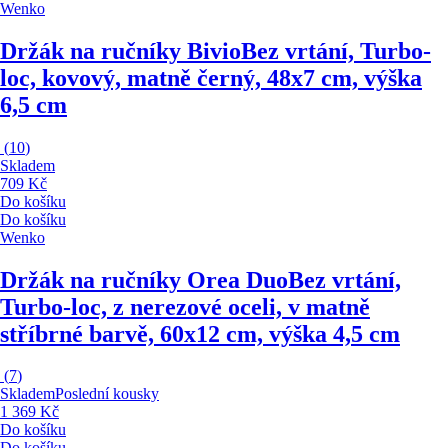
Wenko
Držák na ručníky Bivio
Bez vrtání, Turbo-
loc, kovový, matně černý, 48x7 cm, výška
6,5 cm
(
10
)
Skladem
709 Kč
Do košíku
Do košíku
Wenko
Držák na ručníky Orea Duo
Bez vrtání,
Turbo-loc, z nerezové oceli, v matně
stříbrné barvě, 60x12 cm, výška 4,5 cm
(
7
)
Skladem
Poslední kousky
1 369 Kč
Do košíku
Do košíku