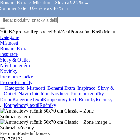
Bonami Extra × Micadoni |
Sleva až 25 % →
Summer Sale |
Ušetřete až 40 % →
300 Kč pro vás
Registrace
Přihlášení
Porovnání
Košík
Menu
Kategorie
Místnosti
Bonami Extra
Inspirace
Slevy & Outlet
Návrh interiéru
Novinky
Premium značky
Pro profesionály
Kategorie
Místnosti
Bonami Extra
Inspirace
Slevy &
Outlet
Návrh interiéru
Novinky
Premium značky
Domů
Kategorie
Textil
Koupelnový textil
Ručníky
Ručníky
...
Koupelnový textil
Ručníky
Zobrazit galerii
Zobrazit všechny
Premium
Poslední kousek
ID: 776122