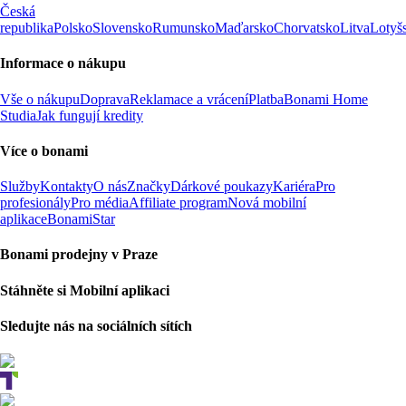
Česká
republika
Polsko
Slovensko
Rumunsko
Maďarsko
Chorvatsko
Litva
Lotyš
Informace o nákupu
Vše o nákupu
Doprava
Reklamace a vrácení
Platba
Bonami Home
Studia
Jak fungují kredity
Více o bonami
Služby
Kontakty
O nás
Značky
Dárkové poukazy
Kariéra
Pro
profesionály
Pro média
Affiliate program
Nová mobilní
aplikace
BonamiStar
Bonami prodejny v Praze
Stáhněte si Mobilní aplikaci
Sledujte nás na sociálních sítích