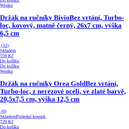
Do košíku
Wenko
Držák na ručníky Bivio
Bez vrtání, Turbo-
loc, kovový, matně černý, 26x7 cm, výška
6,5 cm
(
32
)
Skladem
559 Kč
Do košíku
Do košíku
Wenko
Držák na ručníky Orea Gold
Bez vrtání,
Turbo-loc, z nerezové oceli, ve zlaté barvě,
20,5x7,5 cm, výška 12,5 cm
(
9
)
Skladem
Poslední kousek
729 Kč
Do košíku