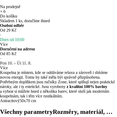
Na prodejně
+
6
Do košíku
Skladem 1 ks, doručíme ihned
Osobní odběr
Od 29 Kč
·
Dnes od 10:00
Více
Doručení na adresu
Od 85 Kč
·
Pon 10. – Út 11. 8.
Více
Koupelna je místem, kde se oddáváme relaxu a zároveň i sbíráme
novou energii. Tomu by také měla být správně přizpůsobena.
Potřebným doplňkem jsou ručníky Zone, které splňují nejen praktické
nároky, ale i ty estetické. Jsou vyrobeny
z kvalitní 100% bavlny
a vybrat si můžete hned z několika barev, které sluší jak moderním
koupelnám, tak i těm více rustikálním.
Antracitový
50x70 cm
Všechny parametry
Rozměry, materiál, …