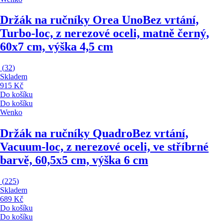
Držák na ručníky Orea Uno
Bez vrtání,
Turbo-loc, z nerezové oceli, matně černý,
60x7 cm, výška 4,5 cm
(
32
)
Skladem
915 Kč
Do košíku
Do košíku
Wenko
Držák na ručníky Quadro
Bez vrtání,
Vacuum-loc, z nerezové oceli, ve stříbrné
barvě, 60,5x5 cm, výška 6 cm
(
225
)
Skladem
689 Kč
Do košíku
Do košíku