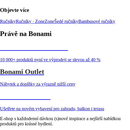
Objevte více
Ručníky
Ručníky · Zone
Zone
Šedé ručníky
Bambusové ručníky
Právě na Bonami
Summer Sale až -40 %
10 000+ produktů nyní ve výprodeji se slevou až 40 %
Bonami Outlet
Nábytek a doplňky za výrazně nižší ceny
Zahrada ve slevě
Ušetřete na novém vybavení pro zahradu, balkon i terasu
E-shop s každodenní dávkou (s)nové inspirace a nejširší nabídkou
produktů pro krásné bydlení.