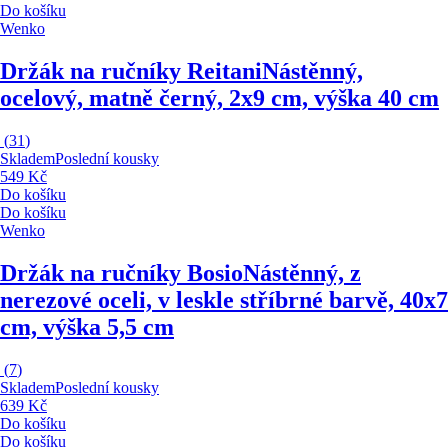
Do košíku
Wenko
Držák na ručníky Reitani
Nástěnný,
ocelový, matně černý, 2x9 cm, výška 40 cm
(
31
)
Skladem
Poslední kousky
549 Kč
Do košíku
Do košíku
Wenko
Držák na ručníky Bosio
Nástěnný, z
nerezové oceli, v leskle stříbrné barvě, 40x7
cm, výška 5,5 cm
(
7
)
Skladem
Poslední kousky
639 Kč
Do košíku
Do košíku