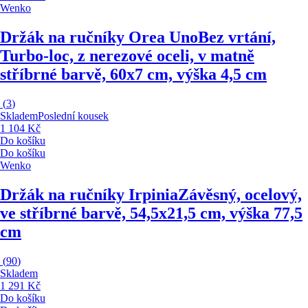
Wenko
Držák na ručníky Orea Uno
Bez vrtání,
Turbo-loc, z nerezové oceli, v matně
stříbrné barvě, 60x7 cm, výška 4,5 cm
(
3
)
Skladem
Poslední kousek
1 104 Kč
Do košíku
Do košíku
Wenko
Držák na ručníky Irpinia
Závěsný, ocelový,
ve stříbrné barvě, 54,5x21,5 cm, výška 77,5
cm
(
90
)
Skladem
1 291 Kč
Do košíku