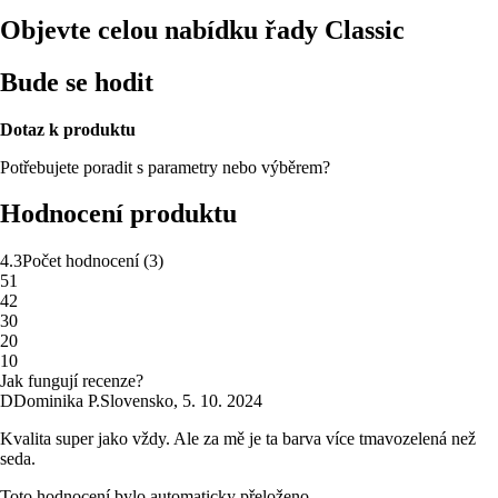
Objevte celou nabídku řady Classic
Bude se hodit
Dotaz k produktu
Potřebujete poradit s parametry nebo výběrem?
Hodnocení produktu
4.3
Počet hodnocení
(
3
)
5
1
4
2
3
0
2
0
1
0
Jak fungují recenze?
D
Dominika P.
Slovensko
,
5. 10. 2024
Kvalita super jako vždy. Ale za mě je ta barva více tmavozelená než
seda.
Toto hodnocení bylo automaticky přeloženo.