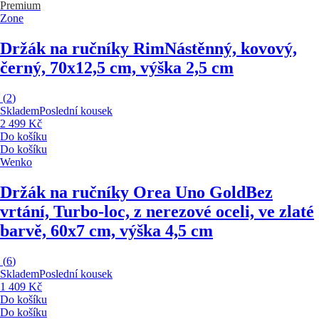
Premium
Zone
Držák na ručníky Rim
Nástěnný, kovový,
černý, 70x12,5 cm, výška 2,5 cm
(
2
)
Skladem
Poslední kousek
2 499 Kč
Do košíku
Do košíku
Wenko
Držák na ručníky Orea Uno Gold
Bez
vrtání, Turbo-loc, z nerezové oceli, ve zlaté
barvě, 60x7 cm, výška 4,5 cm
(
6
)
Skladem
Poslední kousek
1 409 Kč
Do košíku
Do košíku