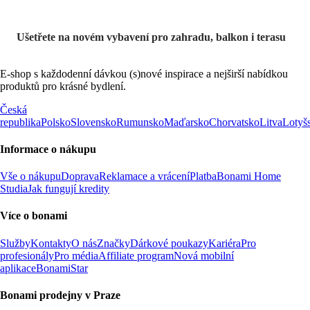
Ušetřete na novém vybavení pro zahradu, balkon i terasu
E-shop s každodenní dávkou (s)nové inspirace a nejširší nabídkou
produktů pro krásné bydlení.
Česká
republika
Polsko
Slovensko
Rumunsko
Maďarsko
Chorvatsko
Litva
Lotyš
Informace o nákupu
Vše o nákupu
Doprava
Reklamace a vrácení
Platba
Bonami Home
Studia
Jak fungují kredity
Více o bonami
Služby
Kontakty
O nás
Značky
Dárkové poukazy
Kariéra
Pro
profesionály
Pro média
Affiliate program
Nová mobilní
aplikace
BonamiStar
Bonami prodejny v Praze