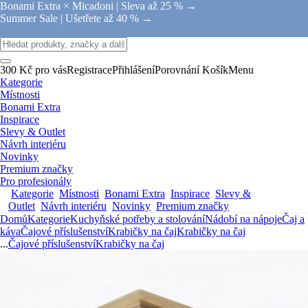
Bonami Extra × Micadoni |
Sleva až 25 % →
Summer Sale |
Ušetřete až 40 % →
300 Kč pro vás
Registrace
Přihlášení
Porovnání
Košík
Menu
Kategorie
Místnosti
Bonami Extra
Inspirace
Slevy & Outlet
Návrh interiéru
Novinky
Premium značky
Pro profesionály
Kategorie
Místnosti
Bonami Extra
Inspirace
Slevy &
Outlet
Návrh interiéru
Novinky
Premium značky
Domů
Kategorie
Kuchyňské potřeby a stolování
Nádobí na nápoje
Čaj a
káva
Čajové příslušenství
Krabičky na čaj
Krabičky na čaj
...
Čajové příslušenství
Krabičky na čaj