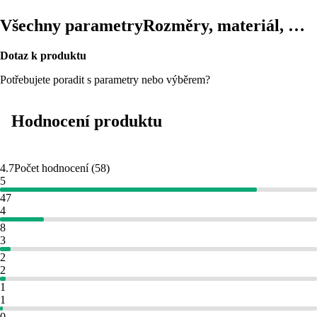
Všechny parametry
Rozměry, materiál, …
Dotaz k produktu
Potřebujete poradit s parametry nebo výběrem?
Hodnocení produktu
4.7
Počet hodnocení
(
58
)
5
47
4
8
3
2
2
1
1
0