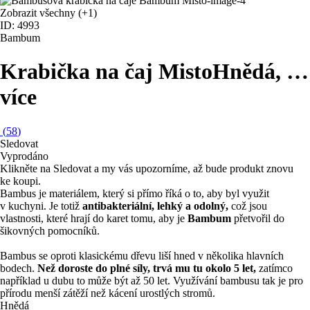
Zobrazit všechny
(+1)
ID: 4993
Bambum
Krabička na čaj Misto
Hnědá
, …
více
(
58
)
Sledovat
Vyprodáno
Klikněte na Sledovat a my vás upozorníme, až bude produkt znovu
ke koupi.
Bambus je materiálem, který si přímo říká o to, aby byl využit
v kuchyni. Je totiž
antibakteriální, lehký a odolný,
což jsou
vlastnosti, které hrají do karet tomu, aby je
Bambum
přetvořil do
šikovných pomocníků.
Bambus se oproti klasickému dřevu liší hned v několika hlavních
bodech.
Než doroste do plné síly, trvá mu tu okolo 5 let,
zatímco
například u dubu to může být až 50 let. Využívání bambusu tak je pro
přírodu menší zátěží než kácení urostlých stromů.
Hnědá