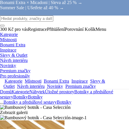
Bonami Extra × Micadoni |
Sleva až 25 % →
Summer Sale |
Ušetřete až 40 % →
300 Kč pro vás
Registrace
Přihlášení
Porovnání
Košík
Menu
Kategorie
Místnosti
Bonami Extra
Inspirace
Slevy & Outlet
Návrh interiéru
Novinky
Premium značky
Pro profesionály
Kategorie
Místnosti
Bonami Extra
Inspirace
Slevy &
Outlet
Návrh interiéru
Novinky
Premium značky
Domů
Kategorie
Nábytek
Úložné prostory
Botníky a předsíňové
sestavy
Botníky
Botníky
...
Botníky a předsíňové sestavy
Botníky
Zobrazit galerii