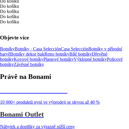
Do košíku
Do košíku
Do košíku
Do košíku
Do košíku
Objevte více
Botníky
Botníky · Casa Selección
Casa Selección
Botníky v přírodní
barvě
Botníky dekor buk
Retro botníky
Bílé botníky
Dřevěné
botníky
Kovové botníky
Plastové botníky
Výklopné botníky
Policové
botníky
Závěsné botníky
Právě na Bonami
Summer Sale až -40 %
10 000+ produktů nyní ve výprodeji se slevou až 40 %
Bonami Outlet
Nábytek a doplňky za výrazně nižší ceny