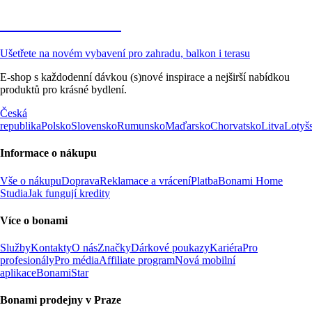
Zahrada ve slevě
Ušetřete na novém vybavení pro zahradu, balkon i terasu
E-shop s každodenní dávkou (s)nové inspirace a nejširší nabídkou
produktů pro krásné bydlení.
Česká
republika
Polsko
Slovensko
Rumunsko
Maďarsko
Chorvatsko
Litva
Lotyš
Informace o nákupu
Vše o nákupu
Doprava
Reklamace a vrácení
Platba
Bonami Home
Studia
Jak fungují kredity
Více o bonami
Služby
Kontakty
O nás
Značky
Dárkové poukazy
Kariéra
Pro
profesionály
Pro média
Affiliate program
Nová mobilní
aplikace
BonamiStar
Bonami prodejny v Praze