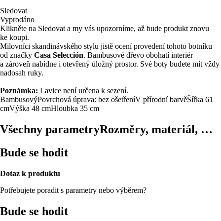
Sledovat
Vyprodáno
Klikněte na Sledovat a my vás upozorníme, až bude produkt znovu
ke koupi.
Milovníci skandinávského stylu jistě ocení provedení tohoto botníku
od značky
Casa Selección
. Bambusové dřevo obohatí interiér
a zároveň nabídne i otevřený úložný prostor. Své boty budete mít vždy
nadosah ruky.
Poznámka:
Lavice není určena k sezení.
Bambusový
Povrchová úprava: bez ošetření
V přírodní barvě
Šířka 61
cm
Výška 48 cm
Hloubka 35 cm
Všechny parametry
Rozměry, materiál, …
Bude se hodit
Dotaz k produktu
Potřebujete poradit s parametry nebo výběrem?
Bude se hodit