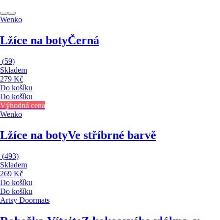
Wenko
Lžíce na boty
Černá
(
59
)
Skladem
279 Kč
Do košíku
Do košíku
Výhodná cena
Wenko
Lžíce na boty
Ve stříbrné barvě
(
493
)
Skladem
269 Kč
Do košíku
Do košíku
Artsy Doormats