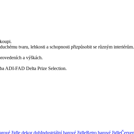
koupi.
duchému tvaru, lehkosti a schopnosti přizpůsobit se různým interiérům.
 provedeních a výškách.
eba ADI-FAD Delta Prize Selection.
arové židle dekor dub
Industriální barové židle
Retro barové židle
Červen