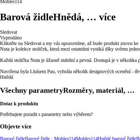
Mobles114
Barová židle
Hnědá
, …
více
Sledovat
Vyprodáno
Klikněte na Sledovat a my vás upozorníme, až bude produkt znovu ke 
Nuta je kolekce stoliček, která mezi ostatními vyniká díky svému jedno
Každá stolička Nuta je úžasně stabilní a pevná. Dostupá je v několika
Navržena byla Lluísem Pau, vyhrála několik designových ocenění - tř
Hnědá
Všechny parametry
Rozměry, materiál, …
Dotaz k produktu
Potřebujete poradit s parametry nebo výběrem?
Objevte více
Barové židle
Barové židle · Mobles114
Mobles114
Hnědé barové židle
B