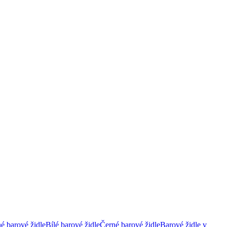
é barové židle
Bílé barové židle
Černé barové židle
Barové židle v