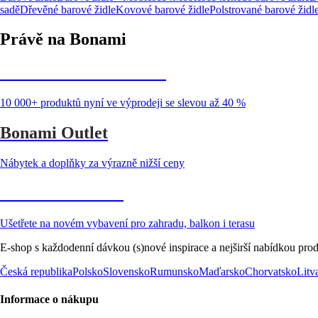
sadě
Dřevěné barové židle
Kovové barové židle
Polstrované barové židl
Právě na Bonami
Summer Sale až -40 %
10 000+ produktů nyní ve výprodeji se slevou až 40 %
Bonami Outlet
Nábytek a doplňky za výrazně nižší ceny
Zahrada ve slevě
Ušetřete na novém vybavení pro zahradu, balkon i terasu
E-shop s každodenní dávkou (s)nové inspirace a nejširší nabídkou prod
Česká republika
Polsko
Slovensko
Rumunsko
Maďarsko
Chorvatsko
Litv
Informace o nákupu