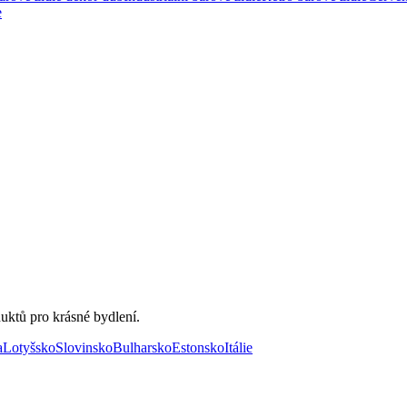
e
uktů pro krásné bydlení.
a
Lotyšsko
Slovinsko
Bulharsko
Estonsko
Itálie