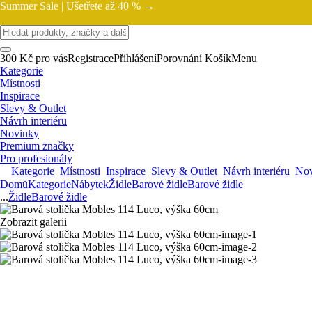
Summer Sale |
Ušetřete až 40 % →
300 Kč pro vás
Registrace
Přihlášení
Porovnání
Košík
Menu
Kategorie
Místnosti
Inspirace
Slevy & Outlet
Návrh interiéru
Novinky
Premium značky
Pro profesionály
Kategorie
Místnosti
Inspirace
Slevy & Outlet
Návrh interiéru
Nov
Domů
Kategorie
Nábytek
Židle
Barové židle
Barové židle
...
Židle
Barové židle
Zobrazit galerii