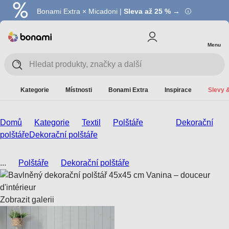
Bonami Extra × Micadoni |
Summer Sale |
Ušetřete až 40 % →
Sleva až 25 % →
Menu
Kategorie
Místnosti
Bonami Extra
Inspirace
Slevy &
Domů
Kategorie
Textil
Polštáře
Dekorační
polštáře
Dekorační polštáře
...
Polštáře
Dekorační polštáře
Zobrazit galerii