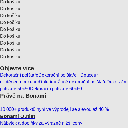
Do košíku
Do košíku
Do košíku
Do košíku
Do košíku
Do košíku
Do košíku
Do košíku
Do košíku
Objevte více
Dekorační polštáře
Dekorační polštáře · Douceur
d'intérieur
douceur d'intérieur
Žluté dekorační polštáře
Dekorační
polštáře 50x50
Dekorační polštáře 60x60
Právě na Bonami
Summer Sale až -40 %
10 000+ produktů nyní ve výprodeji se slevou až 40 %
Bonami Outlet
Nábytek a doplňky za výrazně nižší ceny