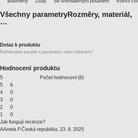
Bavlněný
Žlutý
Se snímatelným potahem
45x45 cm
Všechny parametry
Rozměry, materiál,
…
Dotaz k produktu
Potřebujete poradit s parametry nebo výběrem?
Hodnocení produktu
5
Počet hodnocení
(
6
)
5
6
4
0
3
0
2
0
1
0
Jak fungují recenze?
A
Aneta P.
Česká republika
,
23. 9. 2025