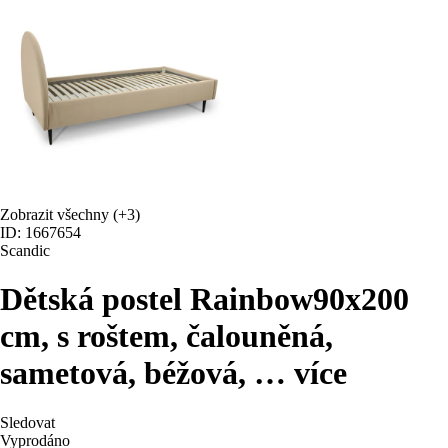
Zobrazit všechny
(+3)
ID: 1667654
Scandic
Dětská postel Rainbow
90x200
cm, s roštem, čalouněná,
sametová, béžová
, …
více
Sledovat
Vyprodáno