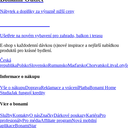
Nábytek a doplňky za výrazně nižší ceny
Zahrada ve slevě
Ušetřete na novém vybavení pro zahradu, balkon i terasu
E-shop s každodenní dávkou (s)nové inspirace a nejširší nabídkou
produktů pro krásné bydlení.
Česká
republika
Polsko
Slovensko
Rumunsko
Maďarsko
Chorvatsko
Litva
Lotyš
Informace o nákupu
Vše o nákupu
Doprava
Reklamace a vrácení
Platba
Bonami Home
Studia
Jak fungují kredity
Více o bonami
Služby
Kontakty
O nás
Značky
Dárkové poukazy
Kariéra
Pro
profesionály
Pro média
Affiliate program
Nová mobilní
aplikace
BonamiStar