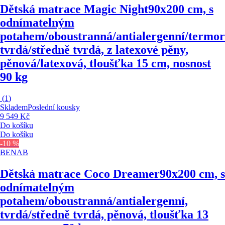
Dětská matrace Magic Night
90x200 cm, s
odnímatelným
potahem/oboustranná/antialergenní/termor
tvrdá/středně tvrdá, z latexové pěny,
pěnová/latexová, tloušťka 15 cm, nosnost
90 kg
(
1
)
Skladem
Poslední kousky
9 549 Kč
Do košíku
Do košíku
-10 %
BENAB
Dětská matrace Coco Dreamer
90x200 cm, s
odnímatelným
potahem/oboustranná/antialergenní,
tvrdá/středně tvrdá, pěnová, tloušťka 13