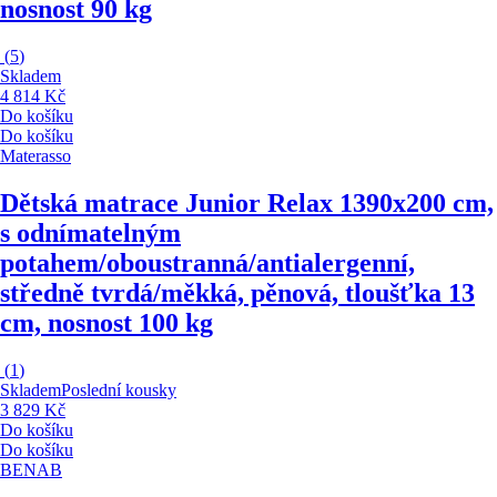
nosnost 90 kg
(
5
)
Skladem
4 814 Kč
Do košíku
Do košíku
Materasso
Dětská matrace Junior Relax 13
90x200 cm,
s odnímatelným
potahem/oboustranná/antialergenní,
středně tvrdá/měkká, pěnová, tloušťka 13
cm, nosnost 100 kg
(
1
)
Skladem
Poslední kousky
3 829 Kč
Do košíku
Do košíku
BENAB