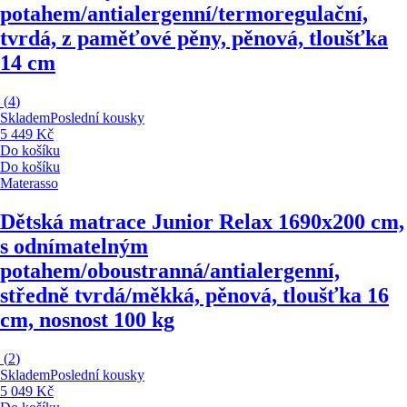
potahem/antialergenní/termoregulační,
tvrdá, z paměťové pěny, pěnová, tloušťka
14 cm
(
4
)
Skladem
Poslední kousky
5 449 Kč
Do košíku
Do košíku
Materasso
Dětská matrace Junior Relax 16
90x200 cm,
s odnímatelným
potahem/oboustranná/antialergenní,
středně tvrdá/měkká, pěnová, tloušťka 16
cm, nosnost 100 kg
(
2
)
Skladem
Poslední kousky
5 049 Kč