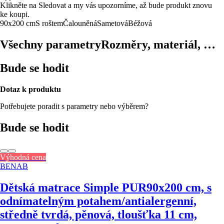
Klikněte na Sledovat a my vás upozorníme, až bude produkt znovu
ke koupi.
90x200 cm
S roštem
Čalouněná
Sametová
Béžová
Všechny parametry
Rozměry, materiál, …
Bude se hodit
Dotaz k produktu
Potřebujete poradit s parametry nebo výběrem?
Bude se hodit
Výhodná cena
BENAB
Dětská matrace Simple PUR
90x200 cm, s
odnímatelným potahem/antialergenní,
středně tvrdá, pěnová, tloušťka 11 cm,