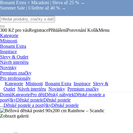
Bonami Extra × Micadoni |
Sleva až 25 % →
Summer Sale |
Ušetřete až 40 % →
300 Kč pro vás
Registrace
Přihlášení
Porovnání
Košík
Menu
Kategorie
Místnosti
Bonami Extra
Inspirace
Slevy & Outlet
Návrh interiéru
Novinky
Premium značky
Pro profesionály
Kategorie
Místnosti
Bonami Extra
Inspirace
Slevy &
Outlet
Návrh interiéru
Novinky
Premium značky
Domů
Kategorie
Pro děti
Dětský nábytek
Dětské postele a
postýlky
Dětské postele
Dětské postele
...
Dětské postele a postýlky
Dětské postele
Zobrazit galerii