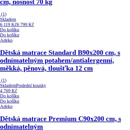
cm, nosnost 70 kg
(
1
)
Skladem
6 119 Kč
6 799 Kč
Do košíku
Do košíku
Adeko
Dětská matrace Standard B
90x200 cm, s
odnímatelným potahem/antialergenní,
měkká, pěnová, tloušťka 12 cm
(
1
)
Skladem
Poslední kousky
4 769 Kč
Do košíku
Do košíku
Adeko
Dětská matrace Premium C
90x200 cm, s
odnímatelným