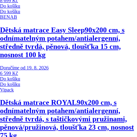
8 699 Kč
Do košíku
Do košíku
BENAB
Dětská matrace Easy Sleep
90x200 cm, s
odnímatelným potahem/antialergenní,
středně tvrdá, pěnová, tloušťka 15 cm,
nosnost 100 kg
Doručíme od 19. 8. 2026
6 599 Kč
Do košíku
Do košíku
Vipack
Dětská matrace ROYAL
90x200 cm, s
odnímatelným potahem/antialergenní,
středně tvrdá, s taštičkovými pružinami,
pěnová/pružinová, tloušťka 23 cm, nosnost
75 kg