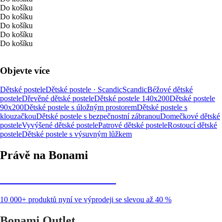
Do košíku
Do košíku
Do košíku
Do košíku
Do košíku
Objevte více
Dětské postele
Dětské postele · Scandic
Scandic
Béžové dětské
postele
Dřevěné dětské postele
Dětské postele 140x200
Dětské postele
90x200
Dětské postele s úložným prostorem
Dětské postele s
klouzačkou
Dětské postele s bezpečnostní zábranou
Domečkové dětské
postele
Vyvýšené dětské postele
Patrové dětské postele
Rostoucí dětské
postele
Dětské postele s výsuvným lůžkem
Právě na Bonami
Summer Sale až -40 %
10 000+ produktů nyní ve výprodeji se slevou až 40 %
Bonami Outlet