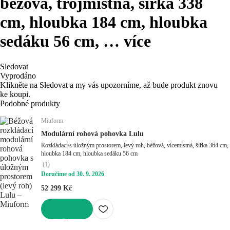
béžová, trojmístná, šířka 338
cm, hloubka 184 cm, hloubka
sedáku 56 cm
, …
více
Sledovat
Vyprodáno
Klikněte na Sledovat a my vás upozorníme, až bude produkt znovu
ke koupi.
Podobné produkty
Miuform
Modulární rohová pohovka Lulu
Rozkládací/s úložným prostorem, levý roh, béžová, vícemístná, šířka 364 cm,
hloubka 184 cm, hloubka sedáku 56 cm
(
1
)
Doručíme od 30. 9. 2026
52 299 Kč
DO KOŠÍKU