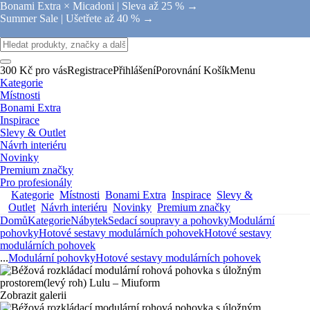
Bonami Extra × Micadoni |
Sleva až 25 % →
Summer Sale |
Ušetřete až 40 % →
300 Kč pro vás
Registrace
Přihlášení
Porovnání
Košík
Menu
Kategorie
Místnosti
Bonami Extra
Inspirace
Slevy & Outlet
Návrh interiéru
Novinky
Premium značky
Pro profesionály
Kategorie
Místnosti
Bonami Extra
Inspirace
Slevy &
Outlet
Návrh interiéru
Novinky
Premium značky
Domů
Kategorie
Nábytek
Sedací soupravy a pohovky
Modulární
pohovky
Hotové sestavy modulárních pohovek
Hotové sestavy
modulárních pohovek
...
Modulární pohovky
Hotové sestavy modulárních pohovek
Zobrazit galerii