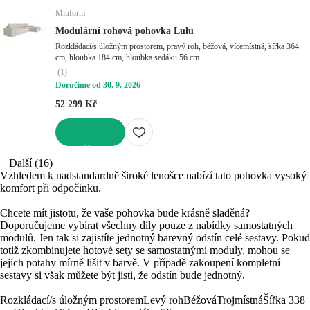
Miuform
Modulární rohová pohovka Lulu
Rozkládací/s úložným prostorem, pravý roh, béžová, vícemístná, šířka 364
cm, hloubka 184 cm, hloubka sedáku 56 cm
(
1
)
Doručíme od 30. 9. 2026
52 299 Kč
DO KOŠÍKU
+
Další (16)
Vzhledem k nadstandardně široké lenošce nabízí tato pohovka vysoký
komfort při odpočinku.
Chcete mít jistotu, že vaše pohovka bude krásně sladěná?
Doporučujeme vybírat všechny díly pouze z nabídky samostatných
modulů. Jen tak si zajistíte jednotný barevný odstín celé sestavy. Pokud
totiž zkombinujete hotové sety se samostatnými moduly, mohou se
jejich potahy mírně lišit v barvě. V případě zakoupení kompletní
sestavy si však můžete být jisti, že odstín bude jednotný.
Rozkládací/s úložným prostorem
Levý roh
Béžová
Trojmístná
Šířka 338