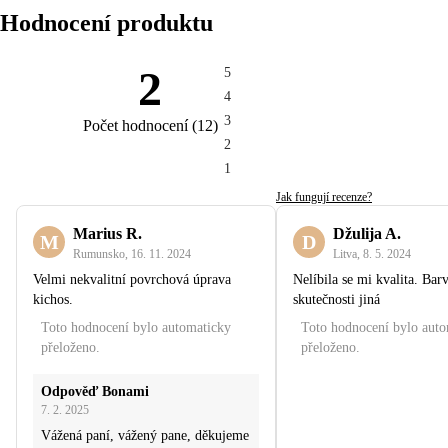
Hodnocení produktu
2
5
4
3
Počet hodnocení
(
12
)
2
1
Jak fungují recenze?
Marius R.
Džulija A.
M
D
Rumunsko
,
16. 11. 2024
Litva
,
8. 5. 2024
Velmi nekvalitní povrchová úprava
Nelíbila se mi kvalita. Barv
kichos.
skutečnosti jiná
Toto hodnocení bylo automaticky
Toto hodnocení bylo aut
přeloženo.
přeloženo.
Odpověď Bonami
7. 2. 2025
Vážená paní, vážený pane, děkujeme