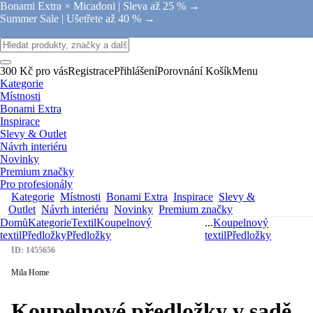
Bonami Extra × Micadoni |
Sleva až 25 % →
Summer Sale |
Ušetřete až 40 % →
300 Kč pro vás
Registrace
Přihlášení
Porovnání
Košík
Menu
Kategorie
Místnosti
Bonami Extra
Inspirace
Slevy & Outlet
Návrh interiéru
Novinky
Premium značky
Pro profesionály
Kategorie
Místnosti
Bonami Extra
Inspirace
Slevy &
Outlet
Návrh interiéru
Novinky
Premium značky
Domů
Kategorie
Textil
Koupelnový
...
Koupelnový
textil
Předložky
Předložky
textil
Předložky
ID: 1455656
Mila Home
Koupelnové předložky v sadě