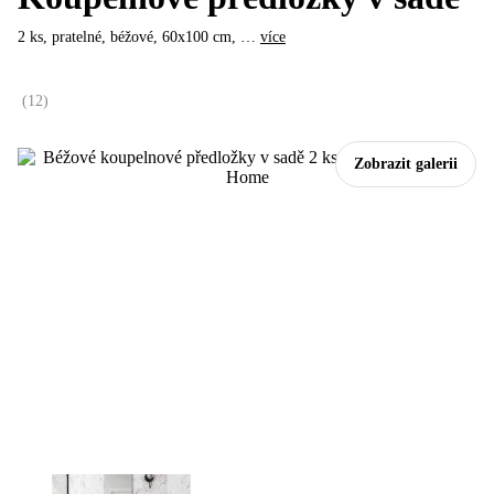
2 ks, pratelné, béžové, 60x100 cm
, …
více
(
12
)
Zobrazit galerii