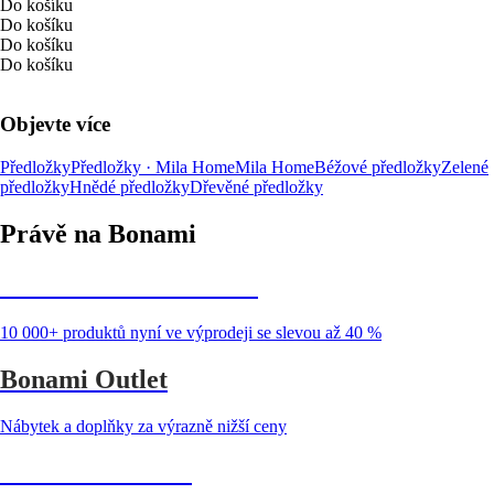
Do košíku
Do košíku
Do košíku
Do košíku
Objevte více
Předložky
Předložky · Mila Home
Mila Home
Béžové předložky
Zelené
předložky
Hnědé předložky
Dřevěné předložky
Právě na Bonami
Summer Sale až -40 %
10 000+ produktů nyní ve výprodeji se slevou až 40 %
Bonami Outlet
Nábytek a doplňky za výrazně nižší ceny
Zahrada ve slevě