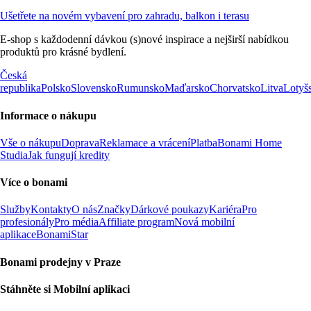
Ušetřete na novém vybavení pro zahradu, balkon i terasu
E-shop s každodenní dávkou (s)nové inspirace a nejširší nabídkou
produktů pro krásné bydlení.
Česká
republika
Polsko
Slovensko
Rumunsko
Maďarsko
Chorvatsko
Litva
Lotyš
Informace o nákupu
Vše o nákupu
Doprava
Reklamace a vrácení
Platba
Bonami Home
Studia
Jak fungují kredity
Více o bonami
Služby
Kontakty
O nás
Značky
Dárkové poukazy
Kariéra
Pro
profesionály
Pro média
Affiliate program
Nová mobilní
aplikace
BonamiStar
Bonami prodejny v Praze
Stáhněte si Mobilní aplikaci