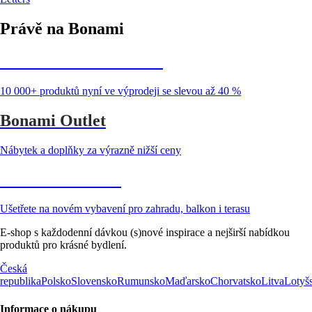
Právě na Bonami
Summer Sale až -40 %
10 000+ produktů nyní ve výprodeji se slevou až 40 %
Bonami Outlet
Nábytek a doplňky za výrazně nižší ceny
Zahrada ve slevě
Ušetřete na novém vybavení pro zahradu, balkon i terasu
E-shop s každodenní dávkou (s)nové inspirace a nejširší nabídkou
produktů pro krásné bydlení.
Česká
republika
Polsko
Slovensko
Rumunsko
Maďarsko
Chorvatsko
Litva
Lotyš
Informace o nákupu