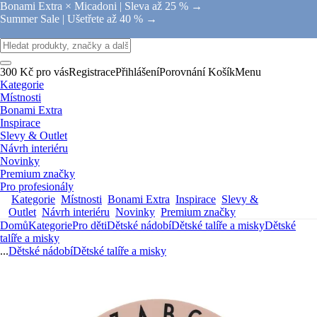
Bonami Extra × Micadoni |
Sleva až 25 % →
Summer Sale |
Ušetřete až 40 % →
300 Kč pro vás
Registrace
Přihlášení
Porovnání
Košík
Menu
Kategorie
Místnosti
Bonami Extra
Inspirace
Slevy & Outlet
Návrh interiéru
Novinky
Premium značky
Pro profesionály
Kategorie
Místnosti
Bonami Extra
Inspirace
Slevy &
Outlet
Návrh interiéru
Novinky
Premium značky
Domů
Kategorie
Pro děti
Dětské nádobí
Dětské talíře a misky
Dětské
talíře a misky
...
Dětské nádobí
Dětské talíře a misky