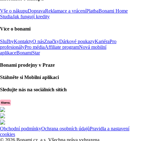
Vše o nákupu
Doprava
Reklamace a vrácení
Platba
Bonami Home
Studia
Jak fungují kredity
Více o bonami
Služby
Kontakty
O nás
Značky
Dárkové poukazy
Kariéra
Pro
profesionály
Pro média
Affiliate program
Nová mobilní
aplikace
BonamiStar
Bonami prodejny v Praze
Stáhněte si Mobilní aplikaci
Sledujte nás na sociálních sítích
Obchodní podmínky
Ochrana osobních údajů
Pravidla a nastavení
cookies
© 2026 Bonami.cz, a.s. Všechna práva vyhrazena.