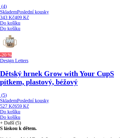
(
4
)
Skladem
Poslední kousky
343 Kč
409 Kč
Do košíku
Do košíku
-20 %
Design Letters
Dětský hrnek Grow with Your Cup
S
pítkem, plastový, béžový
(
5
)
Skladem
Poslední kousky
527 Kč
659 Kč
Do košíku
Do košíku
+
Další (5)
S láskou k dětem.