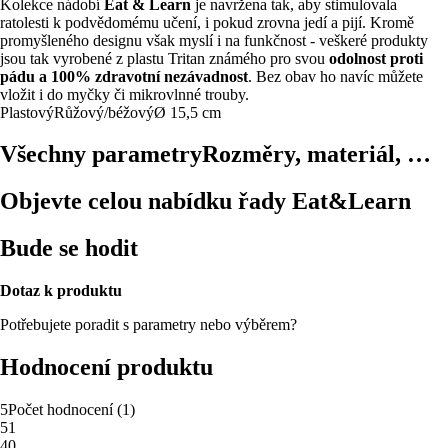
Kolekce nádobí
Eat & Learn
je navržena tak, aby stimulovala
ratolesti k podvědomému učení, i pokud zrovna jedí a pijí. Kromě
promyšleného designu však myslí i na funkčnost - veškeré produkty
jsou tak vyrobené z plastu Tritan známého pro svou
odolnost proti
pádu a 100% zdravotní nezávadnost
. Bez obav ho navíc můžete
vložit i do myčky či mikrovlnné trouby.
Plastový
Růžový/béžový
Ø 15,5 cm
Všechny parametry
Rozměry, materiál, …
Objevte celou nabídku řady Eat&Learn
Bude se hodit
Dotaz k produktu
Potřebujete poradit s parametry nebo výběrem?
Hodnocení produktu
5
Počet hodnocení
(
1
)
5
1
4
0