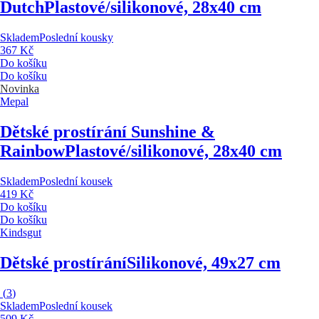
Dutch
Plastové/silikonové, 28x40 cm
Skladem
Poslední kousky
367 Kč
Do košíku
Do košíku
Novinka
Mepal
Dětské prostírání Sunshine &
Rainbow
Plastové/silikonové, 28x40 cm
Skladem
Poslední kousek
419 Kč
Do košíku
Do košíku
Kindsgut
Dětské prostírání
Silikonové, 49x27 cm
(
3
)
Skladem
Poslední kousek
509 Kč