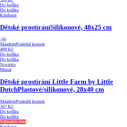
Do košíku
Do košíku
Kindsgut
Dětské prostírání
Silikonové, 48x25 cm
(
4
)
Skladem
Poslední kousek
499 Kč
Do košíku
Do košíku
Novinka
Mepal
Dětské prostírání Little Farm by Little
Dutch
Plastové/silikonové, 28x40 cm
Skladem
Poslední kousek
367 Kč
Do košíku
Do košíku
Výhodná cena
Kindsgut