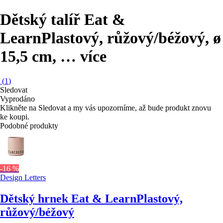
Dětský talíř Eat &
Learn
Plastový, růžový/béžový, ø
15,5 cm
, …
více
(
1
)
Sledovat
Vyprodáno
Klikněte na Sledovat a my vás upozorníme, až bude produkt znovu
ke koupi.
Podobné produkty
-16 %
Design Letters
Dětský hrnek Eat & Learn
Plastový,
růžový/béžový