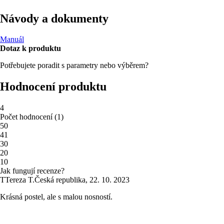
Návody a dokumenty
Manuál
Dotaz k produktu
Potřebujete poradit s parametry nebo výběrem?
Hodnocení produktu
4
Počet hodnocení
(
1
)
5
0
4
1
3
0
2
0
1
0
Jak fungují recenze?
T
Tereza T.
Česká republika
,
22. 10. 2023
Krásná postel, ale s malou nosností.