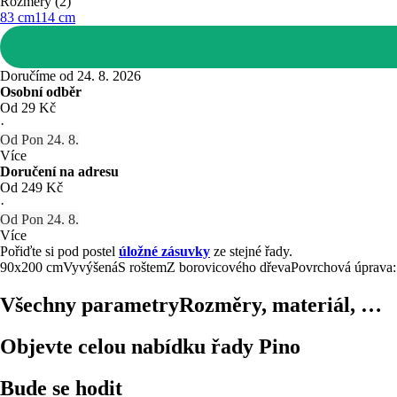
Rozměry (2)
83 cm
114 cm
Doručíme od 24. 8. 2026
Osobní odběr
Od 29 Kč
·
Od Pon 24. 8.
Více
Doručení na adresu
Od 249 Kč
·
Od Pon 24. 8.
Více
Pořiďte si pod postel
úložné zásuvky
ze stejné řady.
90x200 cm
Vyvýšená
S roštem
Z borovicového dřeva
Povrchová úprava:
Všechny parametry
Rozměry, materiál, …
Objevte celou nabídku řady Pino
Bude se hodit