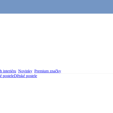
 interiéru
Novinky
Premium značky
é postele
Dětské postele