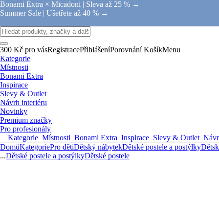
Bonami Extra × Micadoni |
Sleva až 25 % →
Summer Sale |
Ušetřete až 40 % →
300 Kč pro vás
Registrace
Přihlášení
Porovnání
Košík
Menu
Kategorie
Místnosti
Bonami Extra
Inspirace
Slevy & Outlet
Návrh interiéru
Novinky
Premium značky
Pro profesionály
Kategorie
Místnosti
Bonami Extra
Inspirace
Slevy & Outlet
Návrh
Domů
Kategorie
Pro děti
Dětský nábytek
Dětské postele a postýlky
Dětsk
...
Dětské postele a postýlky
Dětské postele