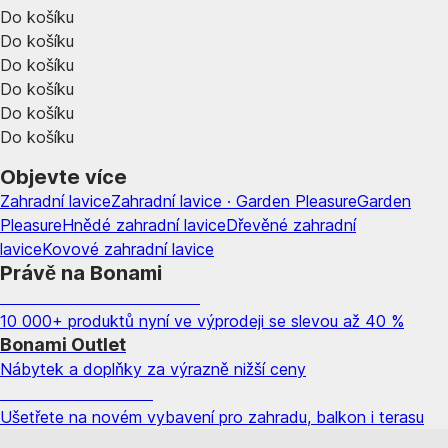
Do košíku
Do košíku
Do košíku
Do košíku
Do košíku
Do košíku
Objevte více
Zahradní lavice
Zahradní lavice · Garden Pleasure
Garden
Pleasure
Hnědé zahradní lavice
Dřevěné zahradní
lavice
Kovové zahradní lavice
Právě na Bonami
Summer Sale až -40 %
10 000+ produktů nyní ve výprodeji se slevou až 40 %
Bonami Outlet
Nábytek a doplňky za výrazně nižší ceny
Zahrada ve slevě
Ušetřete na novém vybavení pro zahradu, balkon i terasu