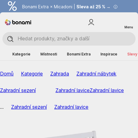
Bonami Extra × Micadoni |
Summer Sale |
Ušetřete až 40 % →
Sleva až 25 % →
Menu
Kategorie
Místnosti
Bonami Extra
Inspirace
Slevy
Domů
Kategorie
Zahrada
Zahradní nábytek
Zahradní sezení
Zahradní lavice
Zahradní lavice
...
Zahradní sezení
Zahradní lavice