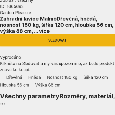
Zobrazit všechny
ID: 1665692
Garden Pleasure
Zahradní lavice Malmö
Dřevěná, hnědá,
nosnost 180 kg, šířka 120 cm, hloubka 56 cm,
výška 88 cm
, …
více
SLEDOVAT
Vyprodáno
Klikněte na Sledovat a my vás upozorníme, až bude produkt
znovu ke koupi.
Dřevěná
Hnědá
Nosnost 180 kg
Šířka 120 cm
Hloubka 56 cm
Výška 88 cm
Všechny parametry
Rozměry, materiál,
…