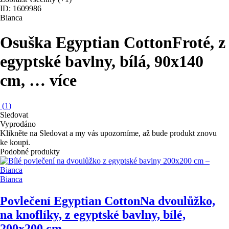
ID: 1609986
Bianca
Osuška Egyptian Cotton
Froté, z
egyptské bavlny, bílá, 90x140
cm
, …
více
(
1
)
Sledovat
Vyprodáno
Klikněte na Sledovat a my vás upozorníme, až bude produkt znovu
ke koupi.
Podobné produkty
Bianca
Povlečení Egyptian Cotton
Na dvoulůžko,
na knoflíky, z egyptské bavlny, bílé,
200x200 cm