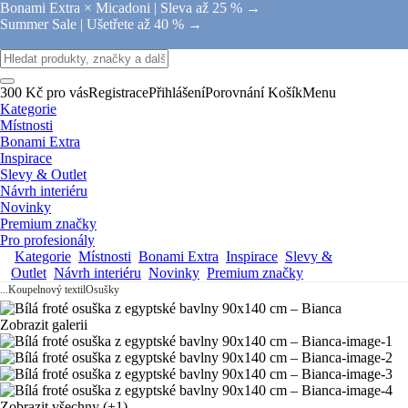
Bonami Extra × Micadoni |
Sleva až 25 % →
Summer Sale |
Ušetřete až 40 % →
300 Kč pro vás
Registrace
Přihlášení
Porovnání
Košík
Menu
Kategorie
Místnosti
Bonami Extra
Inspirace
Slevy & Outlet
Návrh interiéru
Novinky
Premium značky
Pro profesionály
Kategorie
Místnosti
Bonami Extra
Inspirace
Slevy &
Outlet
Návrh interiéru
Novinky
Premium značky
...
Koupelnový textil
Osušky
Zobrazit galerii
Zobrazit všechny
(+1)