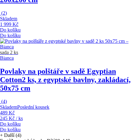
(
2
)
Skladem
1 999 Kč
Do košíku
Do košíku
sada 2 ks
Bianca
Povlaky na polštáře v sadě Egyptian
Cotton
2 ks, z egyptské bavlny, zakládací,
50x75 cm
(
4
)
Skladem
Poslední kousek
489 Kč
245 Kč / ks
Do košíku
Do košíku
+
Další (4)