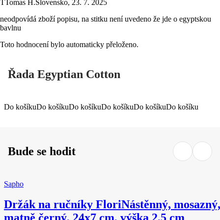
T
Tomas H.
Slovensko
,
23. 7. 2025
neodpovídá zboží popisu, na stitku není uvedeno že jde o egyptskou
bavlnu
Toto hodnocení bylo automaticky přeloženo.
Řada Egyptian Cotton
Do košíku
Do košíku
Do košíku
Do košíku
Do košíku
Do košíku
Bude se hodit
Sapho
Držák na ručníky Flori
Nástěnný, mosazný
matně černý, 24x7 cm, výška 2,5 cm