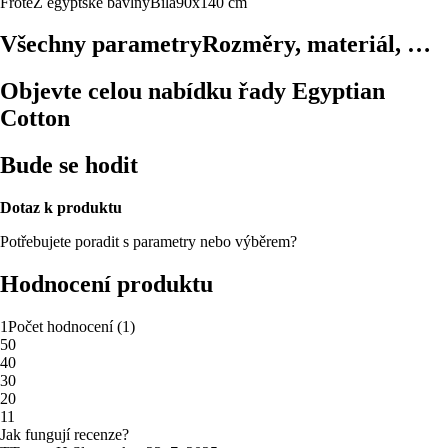
Froté
Z egyptské bavlny
Bílá
90x140 cm
Všechny parametry
Rozměry, materiál, …
Objevte celou nabídku řady Egyptian
Cotton
Bude se hodit
Dotaz k produktu
Potřebujete poradit s parametry nebo výběrem?
Hodnocení produktu
1
Počet hodnocení
(
1
)
5
0
4
0
3
0
2
0
1
1
Jak fungují recenze?