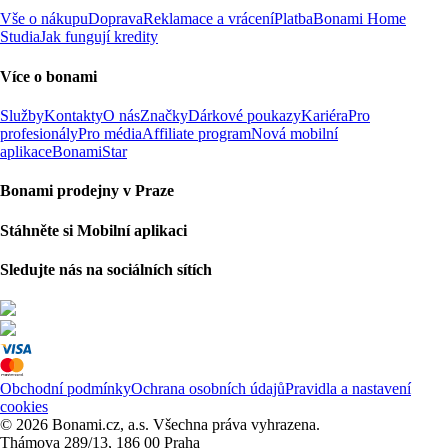
Vše o nákupu
Doprava
Reklamace a vrácení
Platba
Bonami Home
Studia
Jak fungují kredity
Více o bonami
Služby
Kontakty
O nás
Značky
Dárkové poukazy
Kariéra
Pro
profesionály
Pro média
Affiliate program
Nová mobilní
aplikace
BonamiStar
Bonami prodejny v Praze
Stáhněte si Mobilní aplikaci
Sledujte nás na sociálních sítích
Obchodní podmínky
Ochrana osobních údajů
Pravidla a nastavení
cookies
© 2026 Bonami.cz, a.s. Všechna práva vyhrazena.
Thámova 289/13, 186 00 Praha