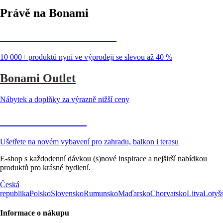
Právě na Bonami
Summer Sale až -40 %
10 000+ produktů nyní ve výprodeji se slevou až 40 %
Bonami Outlet
Nábytek a doplňky za výrazně nižší ceny
Zahrada ve slevě
Ušetřete na novém vybavení pro zahradu, balkon i terasu
E-shop s každodenní dávkou (s)nové inspirace a nejširší nabídkou
produktů pro krásné bydlení.
Česká
republika
Polsko
Slovensko
Rumunsko
Maďarsko
Chorvatsko
Litva
Lotyš
Informace o nákupu