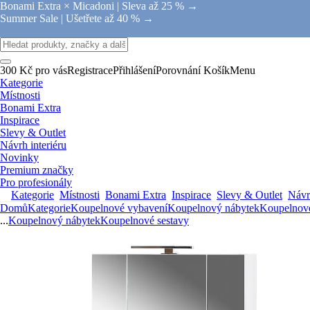
Bonami Extra × Micadoni |
Sleva až 25 % →
Summer Sale |
Ušetřete až 40 % →
300 Kč pro vás
Registrace
Přihlášení
Porovnání
Košík
Menu
Kategorie
Místnosti
Bonami Extra
Inspirace
Slevy & Outlet
Návrh interiéru
Novinky
Premium značky
Pro profesionály
Kategorie
Místnosti
Bonami Extra
Inspirace
Slevy & Outlet
Návrh
Domů
Kategorie
Koupelnové vybavení
Koupelnový nábytek
Koupelnové
...
Koupelnový nábytek
Koupelnové sestavy