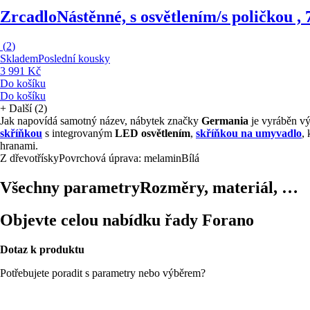
Zrcadlo
Nástěnné, s osvětlením/s poličkou ,
(
2
)
Skladem
Poslední kousky
3 991 Kč
Do košíku
Do košíku
+
Další (2)
Jak napovídá samotný název, nábytek značky
Germania
je vyráběn vý
skříňkou
s integrovaným
LED osvětlením
,
skříňkou na umyvadlo
,
hranami.
Z dřevotřísky
Povrchová úprava: melamin
Bílá
Všechny parametry
Rozměry, materiál, …
Objevte celou nabídku řady Forano
Dotaz k produktu
Potřebujete poradit s parametry nebo výběrem?