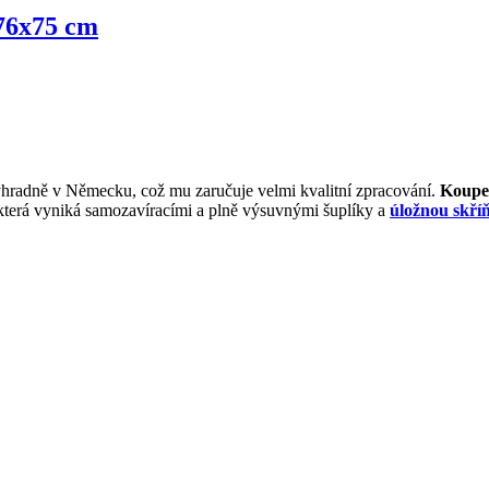
 76x75 cm
hradně v Německu, což mu zaručuje velmi kvalitní zpracování.
Koupe
 která vyniká samozavíracími a plně výsuvnými šuplíky a
úložnou skří