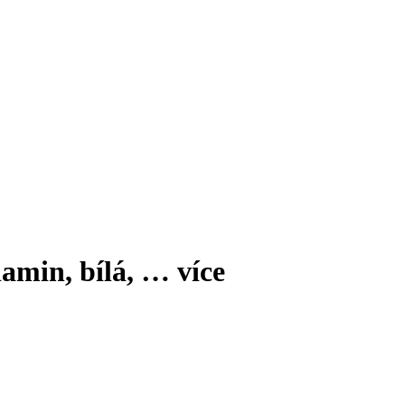
amin, bílá
, …
více