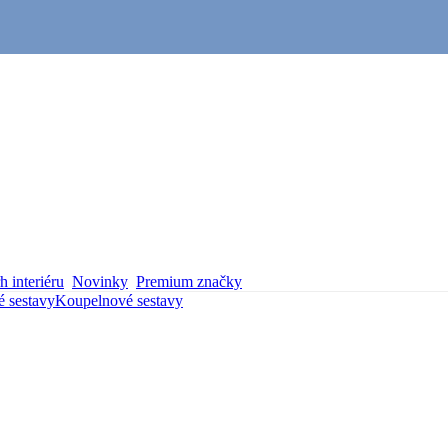
 interiéru
Novinky
Premium značky
 sestavy
Koupelnové sestavy