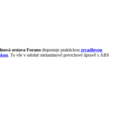
lnová sestava Forano
disponuje praktickou
zrcadlovou
ňkou
. To vše v odolné melaminové povrchové úpravě s ABS