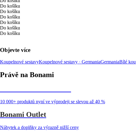
Do košíku
Do košíku
Do košíku
Do košíku
Do košíku
Do košíku
Do košíku
Objevte více
Koupelnové sestavy
Koupelnové sestavy · Germania
Germania
Bílé kou
Právě na Bonami
Summer Sale až -40 %
10 000+ produktů nyní ve výprodeji se slevou až 40 %
Bonami Outlet
Nábytek a doplňky za výrazně nižší ceny