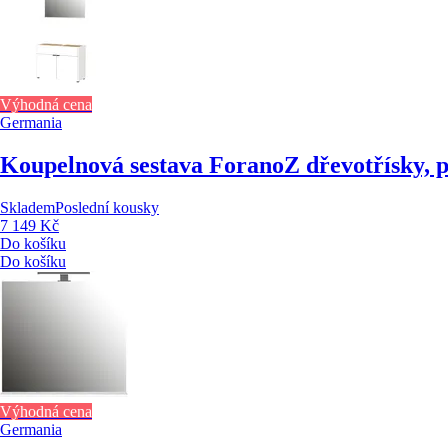
Výhodná cena
Germania
Koupelnová sestava Forano
Z dřevotřísky, 
Skladem
Poslední kousky
7 149 Kč
Do košíku
Do košíku
Výhodná cena
Germania