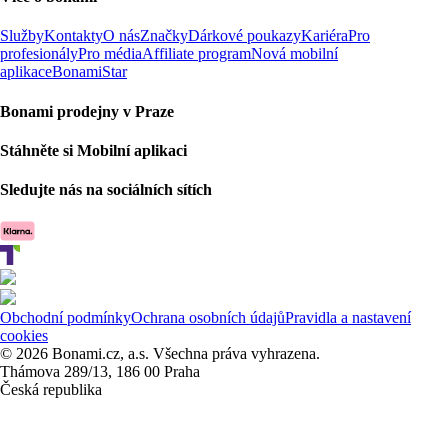
Služby
Kontakty
O nás
Značky
Dárkové poukazy
Kariéra
Pro
profesionály
Pro média
Affiliate program
Nová mobilní
aplikace
BonamiStar
Bonami prodejny v Praze
Stáhněte si Mobilní aplikaci
Sledujte nás na sociálních sítích
Obchodní podmínky
Ochrana osobních údajů
Pravidla a nastavení
cookies
© 2026 Bonami.cz, a.s. Všechna práva vyhrazena.
Thámova 289/13, 186 00 Praha
Česká republika