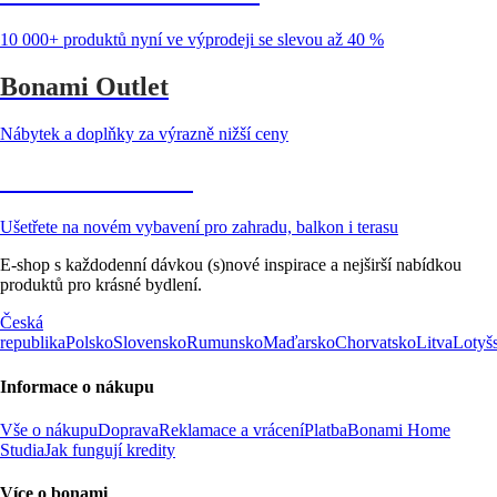
10 000+ produktů nyní ve výprodeji se slevou až 40 %
Bonami Outlet
Nábytek a doplňky za výrazně nižší ceny
Zahrada ve slevě
Ušetřete na novém vybavení pro zahradu, balkon i terasu
E-shop s každodenní dávkou (s)nové inspirace a nejširší nabídkou
produktů pro krásné bydlení.
Česká
republika
Polsko
Slovensko
Rumunsko
Maďarsko
Chorvatsko
Litva
Lotyš
Informace o nákupu
Vše o nákupu
Doprava
Reklamace a vrácení
Platba
Bonami Home
Studia
Jak fungují kredity
Více o bonami