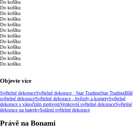
Do košíku
Do košíku
Do košíku
Do košíku
Do košíku
Do košíku
Do košíku
Do košíku
Do košíku
Do košíku
Do košíku
Do košíku
Objevte více
Světelné dekorace
Světelné dekorace · Star Trading
Star Trading
Bílé
světelné dekorace
Světelné dekorace - hvězdy a komety
Světelné
dekorace s vánočním motivem
Venkovní světelné dekorace
Světelné
dekorace na baterky
Solární světelné dekorace
Právě na Bonami
Summer Sale až -40 %