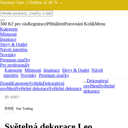
Summer Sale |
Ušetřete až 40 % →
300 Kč pro vás
Registrace
Přihlášení
Porovnání
Košík
Menu
Kategorie
Místnosti
Inspirace
Slevy & Outlet
Návrh interiéru
Novinky
Premium značky
Pro profesionály
Kategorie
Místnosti
Inspirace
Slevy & Outlet
Návrh
interiéru
Novinky
Premium značky
...
Dekorativní
Domů
Kategorie
Svítidla
Dekorativní
osvětlení
Světelné
osvětlení
Světelné dekorace
Světelné dekorace
dekorace
ID: 92857
Star Trading
Světelná dekorace Leo