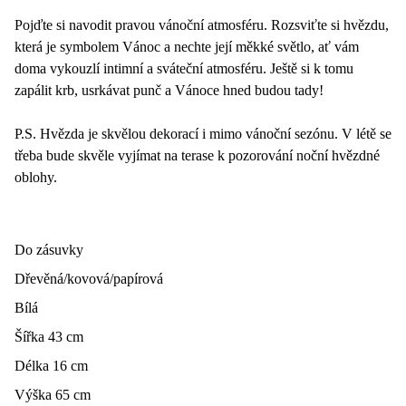
Pojďte si navodit pravou vánoční atmosféru. Rozsviťte si hvězdu,
která je symbolem Vánoc a nechte její měkké světlo, ať vám
doma vykouzlí intimní a sváteční atmosféru. Ještě si k tomu
zapálit krb, usrkávat punč a Vánoce hned budou tady!
P.S. Hvězda je skvělou dekorací i mimo vánoční sezónu. V létě se
třeba bude skvěle vyjímat na terase k pozorování noční hvězdné
oblohy.
Do zásuvky
Dřevěná/kovová/papírová
Bílá
Šířka 43 cm
Délka 16 cm
Výška 65 cm