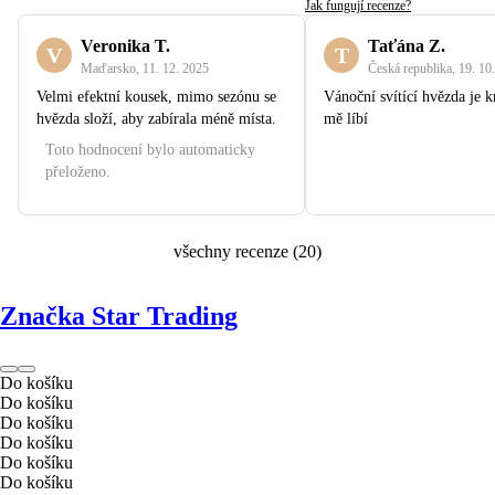
Jak fungují recenze?
Veronika T.
Taťána Z.
V
T
Maďarsko
,
11. 12. 2025
Česká republika
,
19. 10
Velmi efektní kousek, mimo sezónu se
Vánoční svítící hvězda je 
hvězda složí, aby zabírala méně místa.
mě líbí
Toto hodnocení bylo automaticky
přeloženo.
všechny recenze
(
20
)
Značka Star Trading
Do košíku
Do košíku
Do košíku
Do košíku
Do košíku
Do košíku