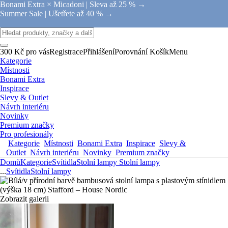
Bonami Extra × Micadoni |
Sleva až 25 % →
Summer Sale |
Ušetřete až 40 % →
300 Kč pro vás
Registrace
Přihlášení
Porovnání
Košík
Menu
Kategorie
Místnosti
Bonami Extra
Inspirace
Slevy & Outlet
Návrh interiéru
Novinky
Premium značky
Pro profesionály
Kategorie
Místnosti
Bonami Extra
Inspirace
Slevy &
Outlet
Návrh interiéru
Novinky
Premium značky
Domů
Kategorie
Svítidla
Stolní lampy
Stolní lampy
...
Svítidla
Stolní lampy
Zobrazit galerii