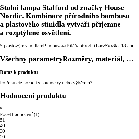
Stolní lampa Stafford od značky House
Nordic. Kombinace přírodního bambusu
a plastového stínidla vytváří příjemné
a rozptýlené osvětlení.
S plastovým stínidlem
Bambusová
Bílá/v přírodní barvě
Výška 18 cm
Všechny parametry
Rozměry, materiál, …
Dotaz k produktu
Potřebujete poradit s parametry nebo výběrem?
Hodnocení produktu
5
Počet hodnocení
(
1
)
5
1
4
0
3
0
2
0