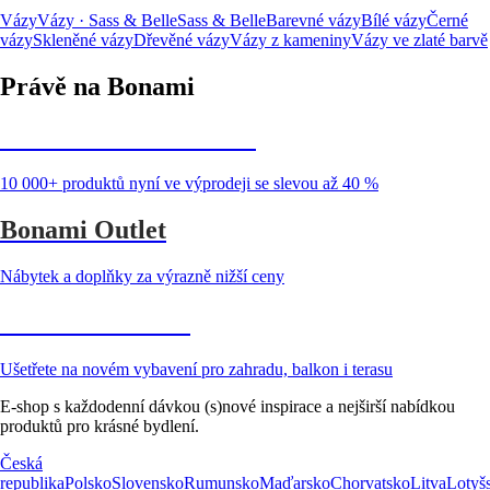
Vázy
Vázy · Sass & Belle
Sass & Belle
Barevné vázy
Bílé vázy
Černé
vázy
Skleněné vázy
Dřevěné vázy
Vázy z kameniny
Vázy ve zlaté barvě
Právě na Bonami
Summer Sale až -40 %
10 000+ produktů nyní ve výprodeji se slevou až 40 %
Bonami Outlet
Nábytek a doplňky za výrazně nižší ceny
Zahrada ve slevě
Ušetřete na novém vybavení pro zahradu, balkon i terasu
E-shop s každodenní dávkou (s)nové inspirace a nejširší nabídkou
produktů pro krásné bydlení.
Česká
republika
Polsko
Slovensko
Rumunsko
Maďarsko
Chorvatsko
Litva
Lotyš