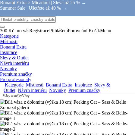
Bonami Extra × Micadoni |
Sleva až 25 % →
Summer Sale |
Ušetřete až 40 % →
300 Kč pro vás
Registrace
Přihlášení
Porovnání
Košík
Menu
Kategorie
Místnosti
Bonami Extra
Inspirace
Slevy & Outlet
Návrh interiéru
Novinky
Premium značky
Pro profesionály
Kategorie
Místnosti
Bonami Extra
Inspirace
Slevy &
Outlet
Návrh interiéru
Novinky
Premium značky
...
Vázy a sošky
Vázy
Zobrazit galerii