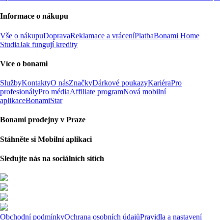
Informace o nákupu
Vše o nákupu
Doprava
Reklamace a vrácení
Platba
Bonami Home
Studia
Jak fungují kredity
Více o bonami
Služby
Kontakty
O nás
Značky
Dárkové poukazy
Kariéra
Pro
profesionály
Pro média
Affiliate program
Nová mobilní
aplikace
BonamiStar
Bonami prodejny v Praze
Stáhněte si Mobilní aplikaci
Sledujte nás na sociálních sítích
Obchodní podmínky
Ochrana osobních údajů
Pravidla a nastavení