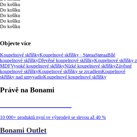
Do košíku
Do košíku
Do košíku
Do košíku
Do košíku
Objevte více
Koupelnové skříňky
Koupelnové skříňky · Støraa
Støraa
Bílé
koupelnové skříňky
Dřevěné koupelnové skříňky
Koupelnové skříňky z
MDF
Vysoké koupelnové skříňky
Nízké koupelnové skříňky
Závěsné
koupelnové skříňky
Koupelnové skříňky se zrcadlem
Koupelnové
skříňky nad umyvadlo
Koupelnové koupelnové skříňky
Právě na Bonami
Summer Sale až -40 %
10 000+ produktů nyní ve výprodeji se slevou až 40 %
Bonami Outlet