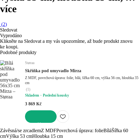
více
(
2
)
Sledovat
Vyprodáno
Klikněte na Sledovat a my vás upozorníme, až bude produkt znovu
ke koupi.
Podobné produkty
Støraa
Skříňka pod umyvadlo Mirza
Z MDF, povrchová úprava: folie, bílá, šířka 60 cm, výška 56 cm, hloubka 35
cm
(
1
)
Skladem
Poslední kousky
3 869 Kč
DO KOŠÍKU
Závěsná/se zrcadlem
Z MDF
Povrchová úprava: folie
Bílá
Šířka 60
cm
Výška 53 cm
Hloubka 15 cm