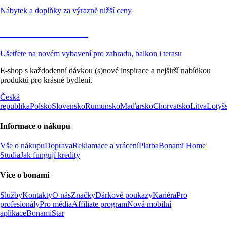
Nábytek a doplňky za výrazně nižší ceny
Zahrada ve slevě
Ušetřete na novém vybavení pro zahradu, balkon i terasu
E-shop s každodenní dávkou (s)nové inspirace a nejširší nabídkou
produktů pro krásné bydlení.
Česká
republika
Polsko
Slovensko
Rumunsko
Maďarsko
Chorvatsko
Litva
Lotyš
Informace o nákupu
Vše o nákupu
Doprava
Reklamace a vrácení
Platba
Bonami Home
Studia
Jak fungují kredity
Více o bonami
Služby
Kontakty
O nás
Značky
Dárkové poukazy
Kariéra
Pro
profesionály
Pro média
Affiliate program
Nová mobilní
aplikace
BonamiStar