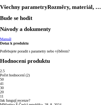
Všechny parametry
Rozměry, materiál, …
Bude se hodit
Návody a dokumenty
Manuál
Dotaz k produktu
Potřebujete poradit s parametry nebo výběrem?
Hodnocení produktu
2.5
Počet hodnocení
(
2
)
5
0
4
1
3
0
2
0
1
1
Jak fungují recenze?
M
Martina Š.
Česká republika
,
28. 8. 2024