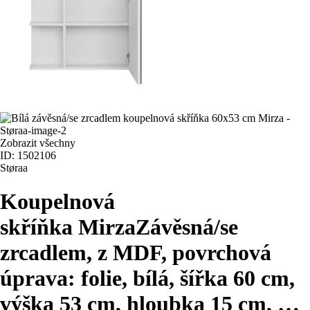
Zobrazit všechny
ID: 1502106
Støraa
Koupelnová
skříňka Mirza
Závěsná/se
zrcadlem, z MDF, povrchová
úprava: folie, bílá, šířka 60 cm,
výška 53 cm, hloubka 15 cm
, …