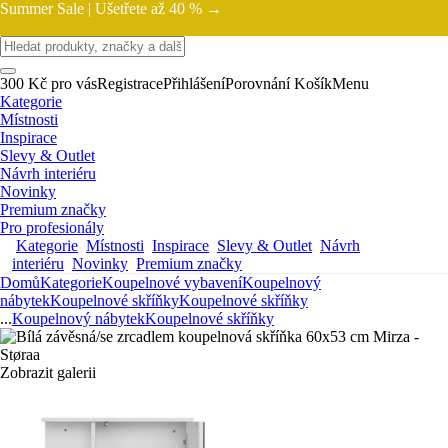
Summer Sale |
Ušetřete až 40 % →
300 Kč pro vás
Registrace
Přihlášení
Porovnání
Košík
Menu
Kategorie
Místnosti
Inspirace
Slevy & Outlet
Návrh interiéru
Novinky
Premium značky
Pro profesionály
Kategorie
Místnosti
Inspirace
Slevy & Outlet
Návrh
interiéru
Novinky
Premium značky
Domů
Kategorie
Koupelnové vybavení
Koupelnový
nábytek
Koupelnové skříňky
Koupelnové skříňky
...
Koupelnový nábytek
Koupelnové skříňky
Zobrazit galerii