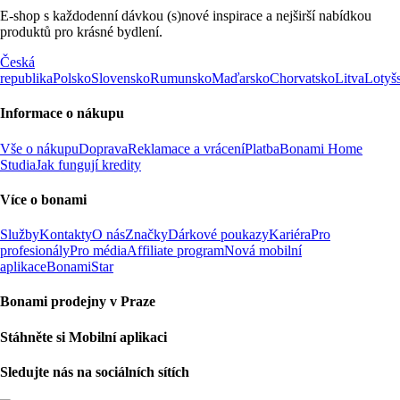
E-shop s každodenní dávkou (s)nové inspirace a nejširší nabídkou
produktů pro krásné bydlení.
Česká
republika
Polsko
Slovensko
Rumunsko
Maďarsko
Chorvatsko
Litva
Lotyš
Informace o nákupu
Vše o nákupu
Doprava
Reklamace a vrácení
Platba
Bonami Home
Studia
Jak fungují kredity
Více o bonami
Služby
Kontakty
O nás
Značky
Dárkové poukazy
Kariéra
Pro
profesionály
Pro média
Affiliate program
Nová mobilní
aplikace
BonamiStar
Bonami prodejny v Praze
Stáhněte si Mobilní aplikaci
Sledujte nás na sociálních sítích