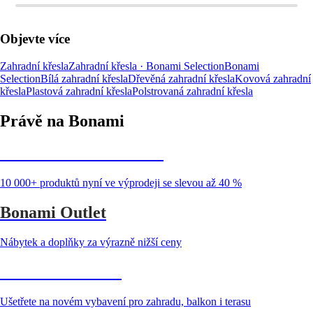
Objevte více
Zahradní křesla
Zahradní křesla · Bonami Selection
Bonami
Selection
Bílá zahradní křesla
Dřevěná zahradní křesla
Kovová zahradní
křesla
Plastová zahradní křesla
Polstrovaná zahradní křesla
Právě na Bonami
Summer Sale až -40 %
10 000+ produktů nyní ve výprodeji se slevou až 40 %
Bonami Outlet
Nábytek a doplňky za výrazně nižší ceny
Zahrada ve slevě
Ušetřete na novém vybavení pro zahradu, balkon i terasu