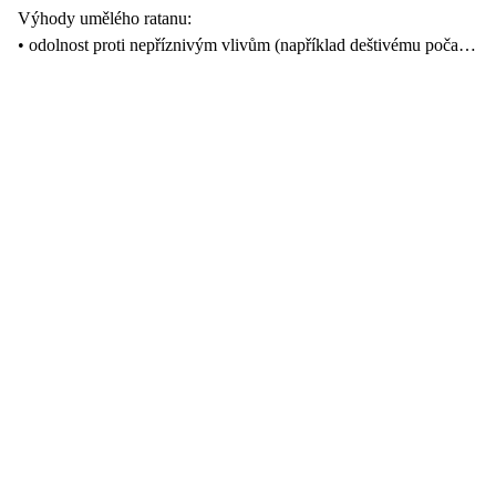
Výhody umělého ratanu:
• odolnost proti nepříznivým vlivům (například deštivému počasí)
• jednoduchá údržba
• snadná manipulace (umělý ratan je velmi lehký)
• recyklovatelnost
• barevná stálost
• voděodolnost
Křeslo kromě pečlivě vybraného materiálu vyniká také
nevšedním designem, který snadno ozvláštní i váš exteriér.