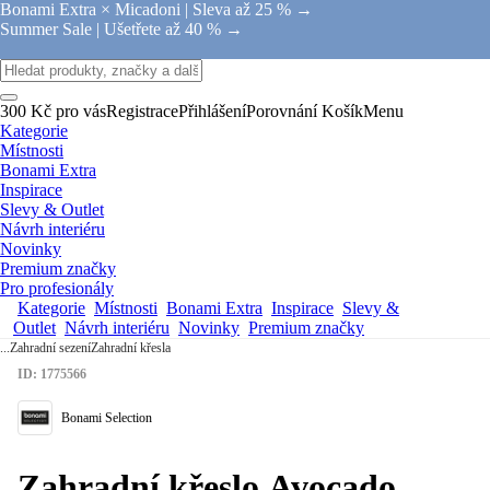
Bonami Extra × Micadoni |
Sleva až 25 % →
Summer Sale |
Ušetřete až 40 % →
300 Kč pro vás
Registrace
Přihlášení
Porovnání
Košík
Menu
Kategorie
Místnosti
Bonami Extra
Inspirace
Slevy & Outlet
Návrh interiéru
Novinky
Premium značky
Pro profesionály
Kategorie
Místnosti
Bonami Extra
Inspirace
Slevy &
Outlet
Návrh interiéru
Novinky
Premium značky
...
Zahradní sezení
Zahradní křesla
ID: 1775566
Bonami Selection
Zahradní křeslo Avocado